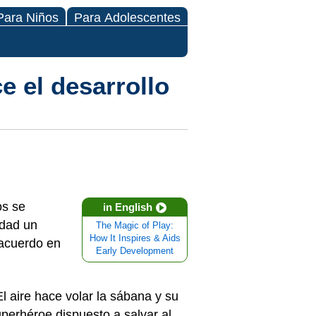
Para Niños
Para Adolescentes
e el desarrollo
os se
in English
idad un
The Magic of Play:
How It Inspires & Aids
 acuerdo en
Early Development
l aire hace volar la sábana y su
uperhéroe dispuesto a salvar al