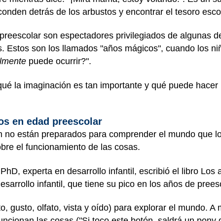
conden detrás de los arbustos y encontrar el tesoro esco
preescolar son espectadores privilegiados de algunas d
s. Estos son los llamados "años mágicos", cuando los ni
lmente
puede ocurrir?".
qué la imaginación es tan importante y qué puede hacer
os en edad preescolar
n no están preparados para comprender el mundo que lo
bre el funcionamiento de las cosas.
D, experta en desarrollo infantil, escribió el libro Los 
arrollo infantil, que tiene su pico en los años de prees
o, gusto, olfato, vista y oído) para explorar el mundo. A
ionan las cosas ("Si toco este botón, saldrá un pony d