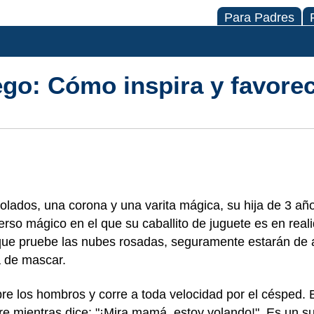
Para Padres
ego: Cómo inspira y favorec
olados, una corona y una varita mágica, su hija de 3 añ
erso mágico en el que su caballito de juguete es en real
 que pruebe las nubes rosadas, seguramente estarán de
 de mascar.
e los hombros y corre a toda velocidad por el césped. E
aire mientras dice: "¡Mira mamá, estoy volando!". Es un s