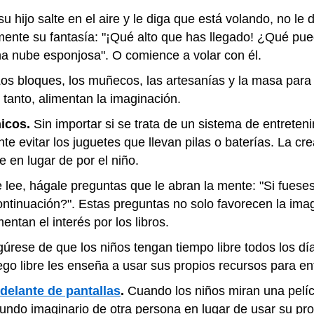
 hijo salte en el aire y le diga que está volando, no le
limente su fantasía: "¡Qué alto que has llegado! ¿Qué pue
na nube esponjosa". O comience a volar con él.
os bloques, los muñecos, las artesanías y la masa para
o tanto, alimentan la imaginación.
nicos.
Sin importar si se trata de un sistema de entreten
te evitar los juguetes que llevan pilas o baterías. La cr
te en lugar de por el niño.
 lee, hágale preguntas que le abran la mente: "Si fues
ontinuación?". Estas preguntas no solo favorecen la im
entan el interés por los libros.
úrese de que los niños tengan tiempo libre todos los dí
uego libre les enseña a usar sus propios recursos para e
delante de pantallas
.
Cuando los niños miran una pelíc
undo imaginario de otra persona en lugar de usar su pr