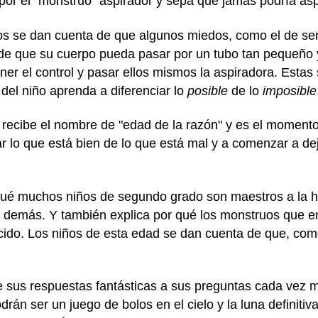
por el "monstruo" aspirador y sepa que jamás podría aspi
os se dan cuenta de que algunos miedos, como el de ser
 de que su cuerpo pueda pasar por un tubo tan pequeño 
ener el control y pasar ellos mismos la aspiradora. Estas
del niño aprenda a diferenciar lo
posible
de lo
imposible
s recibe el nombre de "edad de la razón" y es el moment
ar lo que está bien de lo que está mal y a comenzar a de
 qué muchos niños de segundo grado son maestros a la h
os demás. Y también explica por qué los monstruos que 
ido. Los niños de esta edad se dan cuenta de que, com
 sus respuestas fantásticas a sus preguntas cada vez m
drán ser un juego de bolos en el cielo y la luna definit