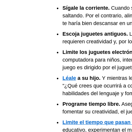
Sígale la corriente.
Cuando su
saltando. Por el contrario, a
te haría bien descansar en u
Escoja juguetes antiguos.
L
requieren creatividad y, por l
Limite los juguetes electró
computadora para niños, inten
juego es dirigido por el jugue
Léale
a su hijo.
Y mientras le
"¿Qué crees que ocurrirá a c
habilidades del lenguaje y fom
Programe tiempo libre.
Aseg
fomentar su creatividad, el j
Limite el tiempo que pasan 
educativo, experimentan el m