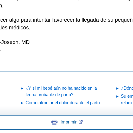
n.
er algo para intentar favorecer la llegada de su pequeño
ales médicos.
n-Joseph, MD
4
¿Y si mi bebé aún no ha nacido en la
¿Dónd
fecha probable de parto?
Su embarazo 
Cómo afrontar el dolor durante el parto
relac
Imprimir