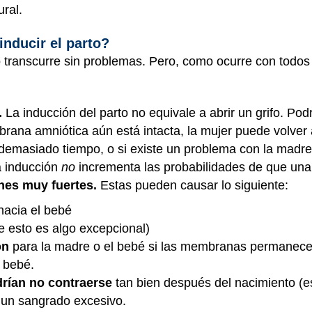
ral.
inducir el parto?
to transcurre sin problemas. Pero, como ocurre con todo
.
La inducción del parto no equivale a abrir un grifo. Pod
brana amniótica aún está intacta, la mujer puede volver
a demasiado tiempo, o si existe un problema con la madre
a inducción
no
incrementa las probabilidades de que una
nes muy fuertes.
Estas pueden causar lo siguiente:
 hacia el bebé
e esto es algo excepcional)
ón
para la madre o el bebé si las membranas permanec
 bebé.
rían no contraerse
tan bien después del nacimiento (e
r un sangrado excesivo.