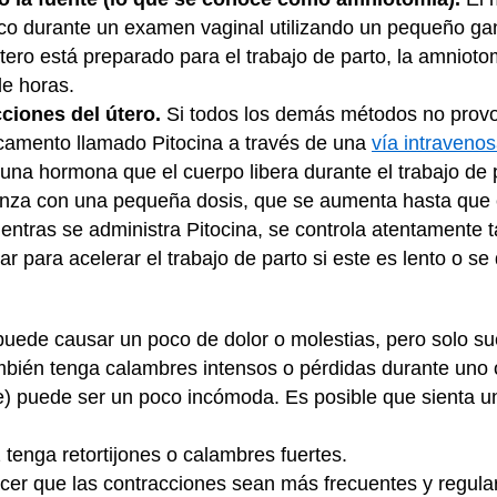
tico durante un examen vaginal utilizando un pequeño ga
tero está preparado para el trabajo de parto, la amniot
de horas.
ciones del útero.
Si todos los demás métodos no provoc
camento llamado Pitocina a través de una
vía intraveno
s una hormona que el cuerpo libera durante el trabajo de 
enza con una pequeña dosis, que se aumenta hasta que e
ntras se administra Pitocina, se controla atentamente t
 para acelerar el trabajo de parto si este es lento o se 
puede causar un poco de dolor o molestias, pero solo 
mbién tenga calambres intensos o pérdidas durante uno 
te) puede ser un poco incómoda. Es posible que sienta un
z tenga retortijones o calambres fuertes.
acer que las contracciones sean más frecuentes y regula