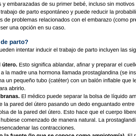
 y embarazadas de su primer bebé, incluso sin motivos 
trabajo de parto espontáneo y puede reducir la probabil
os de problemas relacionados con el embarazo (como pr
 ser una opción en su caso.
 de parto?
den intentar inducir el trabajo de parto incluyen las sig
 útero.
Esto significa ablandar, afinar y preparar el cuell
a la madre una hormona llamada prostaglandina (se inse
na un pequeño tubo (catéter) con un balón inflable que le
ara abrirlo.
branas.
El médico puede separar la bolsa de líquido am
de la pared del útero pasando un dedo enguantado entre e
sa de la pared del útero. Esto hace que el cuerpo liber
to hubiese comenzado de manera natural. La prostaglandi
desencadenar las contracciones.
 o la fuente (lo que se conoce como amniotomía).
El 