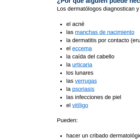
¿Por qué alguien puede nec
Los dermatólogos diagnostican y t
el acné
las
manchas de nacimiento
la dermatitis por contacto (e
el
eccema
la caída del cabello
la
urticaria
los lunares
las
verrugas
la
psoriasis
las infecciones de piel
el
vitíligo
Pueden:
hacer un cribado dermatológic