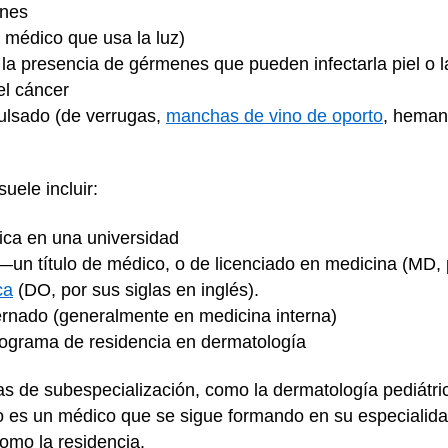
ones
o médico que usa la luz)
ar la presencia de gérmenes que pueden infectarla piel o 
el cáncer
pulsado (de verrugas,
manchas de vino de oporto
,
heman
uele incluir:
ica en una universidad
un título de médico, o de licenciado en medicina (MD, p
ca
(DO, por sus siglas en inglés).
ernado (generalmente en medicina interna)
rograma de residencia en dermatología
s de subespecialización, como la dermatología pediátri
go es un médico que se sigue formando en su especiali
 como la residencia.