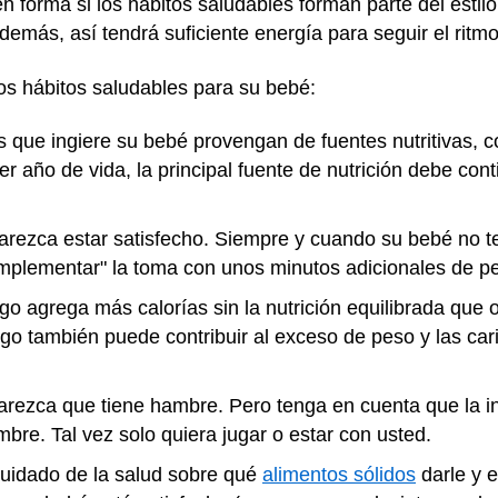
 forma si los hábitos saludables forman parte del estilo
emás, así tendrá suficiente energía para seguir el ritm
os hábitos saludables para su bebé:
 que ingiere su bebé provengan de fuentes nutritivas, c
er año de vida, la principal fuente de nutrición debe con
parezca estar satisfecho. Siempre y cuando su bebé no
mplementar" la toma con unos minutos adicionales de p
go agrega más calorías sin la nutrición equilibrada que o
o también puede contribuir al exceso de peso y las cari
rezca que tiene hambre. Pero tenga en cuenta que la inq
re. Tal vez solo quiera jugar o estar con usted.
cuidado de la salud sobre qué
alimentos sólidos
darle y 