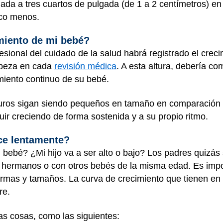
da a tres cuartos de pulgada (de 1 a 2 centímetros) en l
co menos.
miento de mi bebé?
esional del cuidado de la salud habrá registrado el crec
cabeza en cada
revisión médica
. A esta altura, debería c
miento continuo de su bebé.
uros sigan siendo pequeños en tamaño en comparación 
ir creciendo de forma sostenida y a su propio ritmo.
ce lentamente?
 bebé? ¿Mi hijo va a ser alto o bajo? Los padres quizás
hermanos o con otros bebés de la misma edad. Es impor
rmas y tamaños. La curva de crecimiento que tienen e
re.
s cosas, como las siguientes: