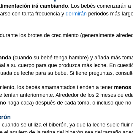
alimentación irá cambiando
. Los bebés comenzarán a 
tarse con tanta frecuencia y
dormirán
periodos más largo
durante los brotes de crecimiento (generalmente alrede
anda
(cuando su bebé tenga hambre) y añada más toma
ñal a su cuerpo para que produzca más leche. En cuesti
cuada de leche para su bebé. Si tiene preguntas, consul
iento, los bebés amamantados tienden a tener
menos 
e tenían anteriormente. Alrededor de los 2 meses de ed
(no haga caca) después de cada toma, o incluso que no l
erón
 cuando se utiliza el biberón, ya que la leche suele flui
el agujero de la tetina del biberón sea del tamaño adec