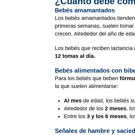
¿Cuánto debe come
Bebés amamantados
Los bebés amamantados tienden a
primeras semanas, suelen tomar 1
crecen. Alrededor del año de eda
Los bebés que reciben lactanci
12 tomas al día.
Bebés alimentados con bib
Para los bebés que beben
fórmu
la que suelen alimentarse:
Al mes
de edad, los bebés su
Alrededor de los
2 meses
, l
Entre los
3 y los 6 meses
, l
Señales de hambre y sacie