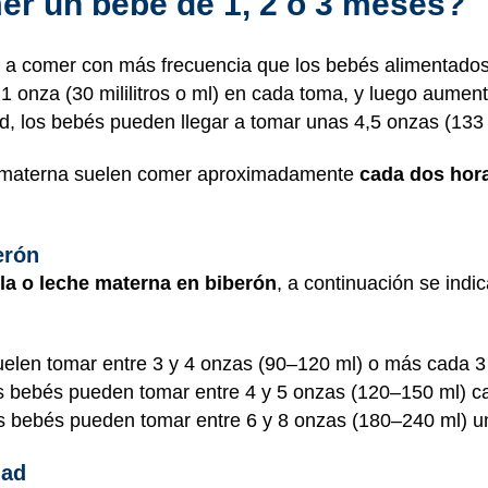
r un bebé de 1, 2 o 3 meses?
 comer con más frecuencia que los bebés alimentados 
 onza (30 mililitros o ml) en cada toma, y luego aumen
d, los bebés pueden llegar a tomar unas 4,5 onzas (133 
a materna suelen comer aproximadamente
cada dos hora
erón
la o leche materna en biberón
, a continuación se indic
elen tomar entre 3 y 4 onzas (90–120 ml) o más cada 3 
os bebés pueden tomar entre 4 y 5 onzas (120–150 ml) c
os bebés pueden tomar entre 6 y 8 onzas (180–240 ml) un
dad