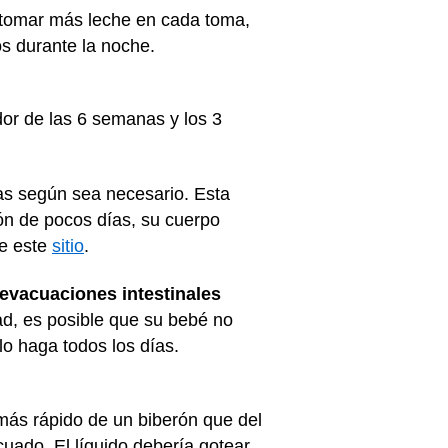
tomar más leche en cada toma,
s durante la noche.
dor de las 6 semanas y los 3
s según sea necesario. Esta
ón de pocos días, su cuerpo
te este
sitio
.
evacuaciones intestinales
ad, es posible que su bebé no
o haga todos los días.
r más rápido de un biberón que del
uado. El líquido debería gotear