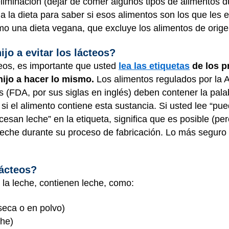
eliminación (dejar de comer algunos tipos de alimentos 
 a la dieta para saber si esos alimentos son los que les
omo una dieta vegana, que excluye los alimentos de orige
jo a evitar los lácteos?
cteos, es importante que usted
lea las etiquetas
de los p
hijo a hacer lo mismo.
Los alimentos regulados por la 
FDA, por sus siglas en inglés) deben contener la palab
 si el alimento contiene esta sustancia. Si usted lee “pu
esan leche” en la etiqueta, significa que es posible (pe
leche durante su proceso de fabricación. Lo más seguro 
lácteos?
 la leche, contienen leche, como:
 seca o en polvo)
che)