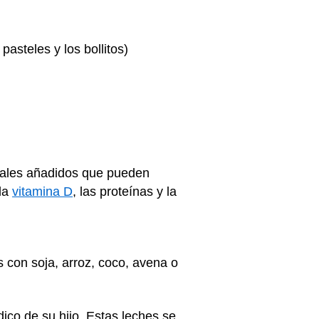
asteles y los bollitos)
erales añadidos que pueden
 la
vitamina D
, las proteínas y la
s con soja, arroz, coco, avena o
dico de su hijo. Estas leches se