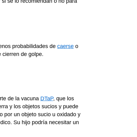
r si se lo recomiendan o no para
enos probabilidades de
caerse
o
 cierren de golpe.
arte de la vacuna
DTaP
, que los
erra y los objetos sucios y puede
do por un objeto sucio u oxidado y
dico. Su hijo podría necesitar un