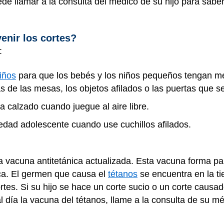
ede llamar a la consulta del médico de su hijo para sabe
nir los cortes?
:
iños
para que los bebés y los niños pequeños tengan m
s de las mesas, los objetos afilados o las puertas que se
a calzado cuando juegue al aire libre.
 edad adolescente cuando use cuchillos afilados.
a vacuna antitetánica actualizada. Esta vacuna forma p
ca. El germen que causa el
tétanos
se encuentra en la ti
ortes. Si su hijo se hace un corte sucio o un corte causa
al día la vacuna del tétanos, llame a la consulta de su mé