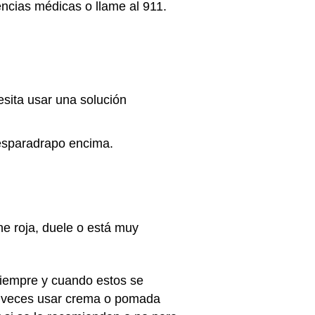
encias médicas o llame al 911.
esita usar una solución
o esparadrapo encima.
one roja, duele o está muy
siempre y cuando estos se
a veces usar crema o pomada