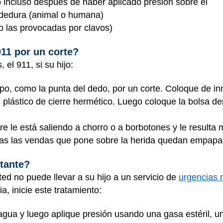
incluso después de haber aplicado presión sobre él
dedura (animal o humana)
 las provocadas por clavos)
911 por un corte?
el 911, si su hijo:
po, como la punta del dedo, por un corte. Coloque de in
plástico de cierre hermético. Luego coloque la bolsa den
e le está saliendo a chorro o a borbotones y le resulta m
das las vendas que pone sobre la herida quedan empap
tante?
ted no puede llevar a su hijo a un servicio de
urgencias 
a, inicie este tratamiento:
 agua y luego aplique presión usando una gasa estéril, u