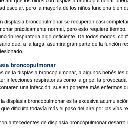
 de ahí que los niños con displasia broncopulmonar pued
d escolar, pero la mayoría de los niños funciona bien d
n displasia broncopulmonar se recuperan casi completa
onar prácticamente normal, pero esto requiere tiempo. 
nción respiratoria algo deficiente. De todos modos, conf
ano que, a la larga, asumirá gran parte de la función re
lesionado.
lasia broncopulmonar
cas de la displasia broncopulmonar, a algunos bebés les
r infecciones respiratorias como la gripe, la provocada po
contaren una infección, suelen ponerse más enfermos qu
e la displasia broncopulmonar es la excesiva acumulación
 dificulta todavía más el paso del aire por las vías res
con antecedentes de displasia broncopulmonar desarrol