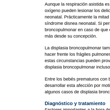
Aunque la respiración asistida es
oxígeno pueden lesionar los deli
neonatal. Prácticamente la mita
síndrome disnea neonatal. Si pers
broncopulmonar en caso de que e
más desde su concepción.
La displasia broncopulmonar tamb
hacer frente los frágiles pulmon
estas circunstancias pueden provo
displasia broncopulmonar inclus
Entre los bebés prematuros con b
desarrollar esta afección por m
algunos casos de displasia bron
Diagnóstico y tratamiento
Factores importantes a la hora de