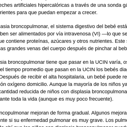
eches artificiales hipercalóricas a través de una sonda 
utrientes para que puedan empezar a crecer.
lasia broncopulmonar, el sistema digestivo del bebé es
eben ser alimentados por vía intravenosa (VI) —lo que s
e contiene proteínas, azúcares y otros nutrientes. Este 
 las grandes venas del cuerpo después de pinchar al beb
sia broncopulmonar tiene que pasar en la UCIN varía, o
el tiempo promedio que pasan en la UCIN los bebés dia
espués de recibir el alta hospitalaria, un bebé puede re
ción oxígeno domicilio. Aunque la mayoría de los niños ya
a cantidad reducida de niños con displasia broncopulmona
rante toda la vida (aunque es muy poco frecuente).
roncopulmonar mejoran de forma gradual. Algunos mejora
nte si su enfermedad pulmonar es muy grave. Los pulm