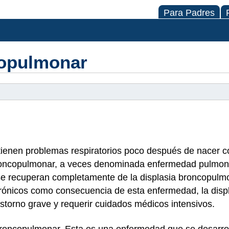
Para Padres
copulmonar
ienen problemas respiratorios poco después de nacer co
 broncopulmonar, a veces denominada enfermedad pulmona
se recuperan completamente de la displasia broncopulmo
ónicos como consecuencia de esta enfermedad, la disp
torno grave y requerir cuidados médicos intensivos.
broncopulmonar. Esta es una enfermedad que se desarro