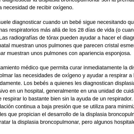
a necesidad de recibir oxígeno.
suele diagnosticar cuando un bebé sigue necesitando qu
s respiratorios más allá de los 28 días de vida (o cua
s radiografías de tórax pueden ayudar a hacer el diagn
atal muestran unos pulmones que parecen cristal esmer
nar muestran unos pulmones con apariencia esponjosa.
tamiento médico que permita curar inmediatamente la di
colmar las necesidades de oxígeno y ayudar a respirar a
amente. Los bebés a quienes les diagnostican displas
ensivo en un hospital, generalmente en una unidad de cui
respirar lo bastante bien sin la ayuda de un respirador
tilación continua a baja presión que se utiliza para minim
es que propician el desarrollo de la displasia broncopul
 tratar la displasia broncopulmonar, pero algunos hospit