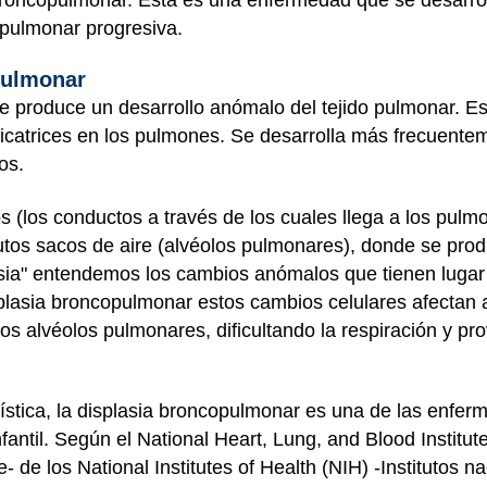
 pulmonar progresiva.
pulmonar
e produce un desarrollo anómalo del tejido pulmonar. E
 cicatrices en los pulmones. Se desarrolla más frecuent
os.
os (los conductos a través de los cuales llega a los pul
nutos sacos de aire (alvéolos pulmonares), donde se pro
asia" entendemos los cambios anómalos que tienen lugar 
plasia broncopulmonar estos cambios celulares afectan a
los alvéolos pulmonares, dificultando la respiración y p
quística, la displasia broncopulmonar es una de las enf
antil. Según el National Heart, Lung, and Blood Institute
- de los National Institutes of Health (NIH) -Institutos 