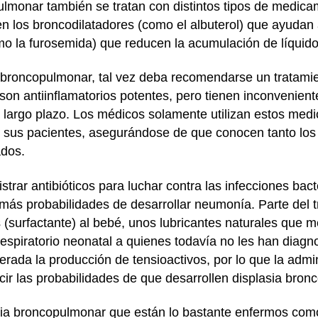
ulmonar también se tratan con distintos tipos de medic
yen los broncodilatadores (como el albuterol) que ayudan
como la furosemida) que reducen la acumulación de líquid
 broncopulmonar, tal vez deba recomendarse un tratamie
on antiinflamatorios potentes, pero tienen inconvenient
 largo plazo. Los médicos solamente utilizan estos med
 sus pacientes, asegurándose de que conocen tanto los 
ados.
trar antibióticos para luchar contra las infecciones bac
más probabilidades de desarrollar neumonía. Parte del
 (surfactante) al bebé, unos lubricantes naturales que me
espiratorio neonatal a quienes todavía no les han diagno
rada la producción de tensioactivos, por lo que la admin
cir las probabilidades de que desarrollen displasia bron
sia broncopulmonar que están lo bastante enfermos com