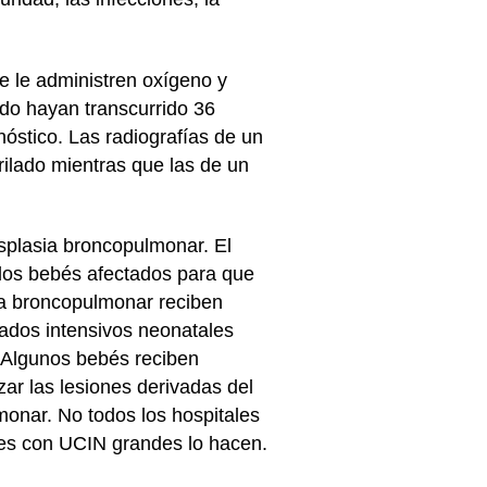
e le administren oxígeno y
ndo hayan transcurrido 36
óstico. Las radiografías de un
ilado mientras que las de un
splasia broncopulmonar. El
 los bebés afectados para que
ia broncopulmonar reciben
dados intensivos neonatales
. Algunos bebés reciben
izar las lesiones derivadas del
monar. No todos los hospitales
ales con UCIN grandes lo hacen.