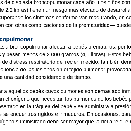
os de displasia broncopulmonar cada año. Los niños co
 2,2 libras) tienen un riesgo más elevado de desarroll
uperando los síntomas conforme van madurando, en con
 con otras complicaciones de la prematuridad— puede 
ncopulmonar
lasia broncopulmonar afectan a bebés prematuros, por l
 y pesan menos de 2.000 gramos (4,5 libras). Estos be
de distress respiratorio del recien mecido, también d
uencia de las lesiones en el tejido pulmonar provocada
e una cantidad considerable de tiempo.
rar a aquellos bebés cuyos pulmones son demasiado inma
an el oxígeno que necesitan los pulmones de los bebés 
insertado en la tráquea del bebé y se administra a presió
se encuentros rígidos e inmaduros. En ocasiones, par
 oxígeno suministrado debe ser mayor que la del aire qu