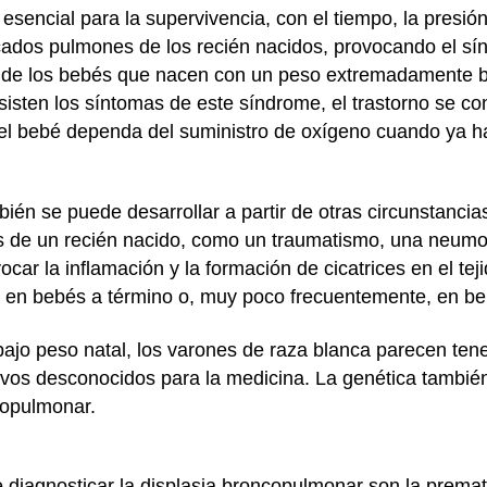
 esencial para la supervivencia, con el tiempo, la presió
cados pulmones de los recién nacidos, provocando el sín
d de los bebés que nacen con un peso extremadamente b
isten los síntomas de este síndrome, el trastorno se co
l bebé dependa del suministro de oxígeno cuando ya h
ién se puede desarrollar a partir de otras circunstanci
es de un recién nacido, como un traumatismo, una neumo
car la inflamación y la formación de cicatrices en el tej
o en bebés a término o, muy poco frecuentemente, en b
ajo peso natal, los varones de raza blanca parecen ten
otivos desconocidos para la medicina. La genética tamb
copulmonar.
 diagnosticar la displasia broncopulmonar son la prematu