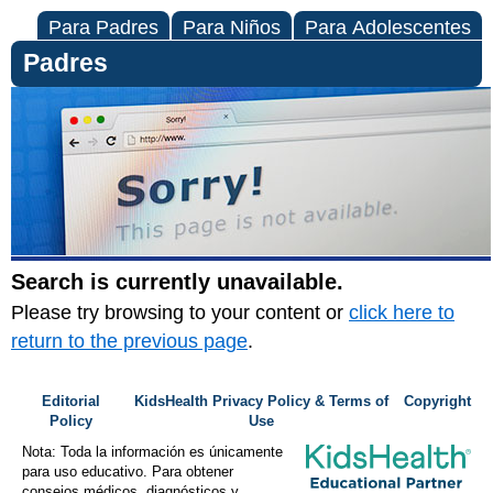
Para Padres
Para Niños
Para Adolescentes
Padres
Search is currently unavailable.
Please try browsing to your content or
click here to
return to the previous page
.
Editorial
KidsHealth Privacy Policy & Terms of
Copyright
Policy
Use
Nota: Toda la información es únicamente
para uso educativo. Para obtener
consejos médicos, diagnósticos y