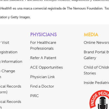
Health® es una marca comercial registrada de The Nemours Foundation. Tod
tion y Getty Images.
PHYSICIANS
MEDIA
 Visit
For Healthcare
Online News
Professionals
gistration
Brand Portal 
Refer A Patient
Gallery
ng Information
ACE Opportunities
Child of Childr
e Change
Stories
m
Physician Link
Inside Pediatr
cal Records
Find a Doctor
Form)
PIRC
cal Records
h