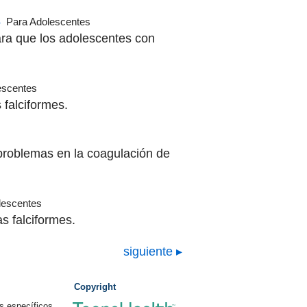
s
Para Adolescentes
ara que los adolescentes con
escentes
 falciformes.
 problemas en la coagulación de
lescentes
s falciformes.
siguiente
Copyright
s específicos,