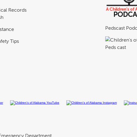
cal Records
sh
Pedscast Podc
istance
fety Tips
Emergency Department