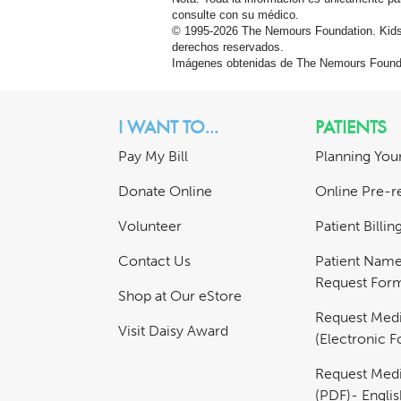
consulte con su médico.
© 1995-
2026 The Nemours Foundation. Kids
derechos reservados.
Imágenes obtenidas de The Nemours Founda
I WANT TO...
PATIENTS
Pay My Bill
Planning Your
Donate Online
Online Pre-re
Volunteer
Patient Billi
Contact Us
Patient Nam
Request For
Shop at Our eStore
Request Medi
Visit Daisy Award
(Electronic 
Request Medi
(PDF)- Englis