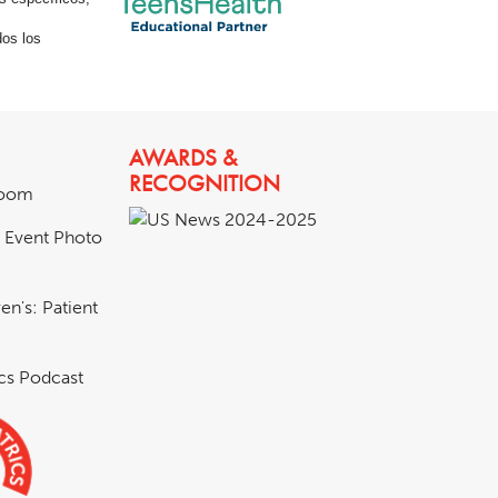
os los
AWARDS &
RECOGNITION
room
& Event Photo
en's: Patient
ics Podcast