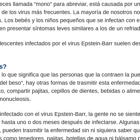
eces llamada "mono" para abreviar, está causada por una 
o de los virus más frecuentes. La mayoría de nosotros n
 Los bebés y los niños pequeños que se infectan con el
n presentar síntomas leves similares a los de un refri
escentes infectados por el virus Epstein-Barr suelen de
os?
o que significa que las personas que la contraen la pue
el beso", hay otras formas de trasmitir esta enfermedad.
nto, compartir pajitas, cepillos de dientes, bebidas o ali
mononucleosis.
infectado con el virus Epstein-Barr, la gente no se sien
 hasta uno o dos meses después de infectarse. Algunas
, pueden trasmitir la enfermedad sin ni siquiera saber q
s como tenedores, pajitas, botellas de agua ni bálsamo p