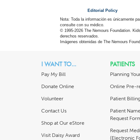
Editorial Policy
Nota: Toda la información es únicamente pa
consulte con su médico.
© 1995-
2026 The Nemours Foundation. Kids
derechos reservados.
Imágenes obtenidas de The Nemours Founda
I WANT TO...
PATIENTS
Pay My Bill
Planning Your
Donate Online
Online Pre-re
Volunteer
Patient Billi
Contact Us
Patient Nam
Request For
Shop at Our eStore
Request Medi
Visit Daisy Award
(Electronic 