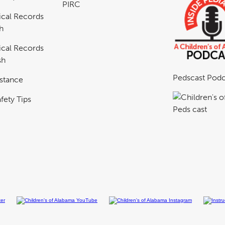
PIRC
cal Records
h
cal Records
sh
Pedscast Podc
istance
fety Tips