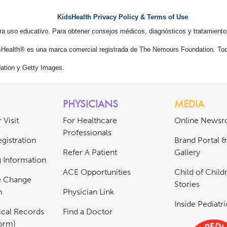
KidsHealth Privacy Policy & Terms of Use
ra uso educativo. Para obtener consejos médicos, diagnósticos y tratamiento
Health® es una marca comercial registrada de The Nemours Foundation. Tod
tion y Getty Images.
PHYSICIANS
MEDIA
 Visit
For Healthcare
Online News
Professionals
gistration
Brand Portal 
Refer A Patient
Gallery
ng Information
ACE Opportunities
Child of Childr
e Change
Stories
m
Physician Link
Inside Pediatr
cal Records
Find a Doctor
Form)