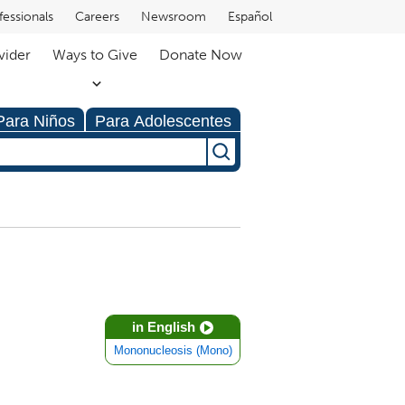
fessionals
Careers
Newsroom
Español
vider
Ways to Give
Donate Now
Para Niños
Para Adolescentes
in English
Mononucleosis (Mono)