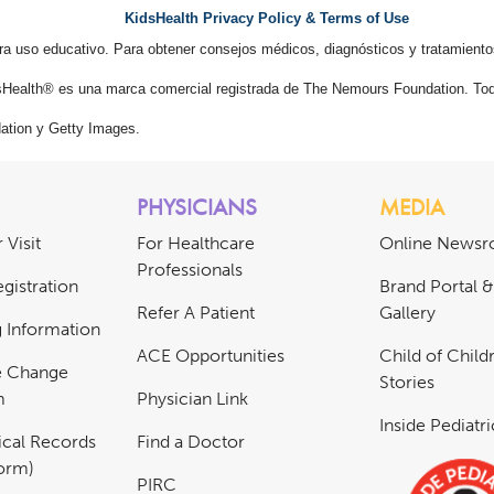
KidsHealth Privacy Policy & Terms of Use
ra uso educativo. Para obtener consejos médicos, diagnósticos y tratamiento
Health® es una marca comercial registrada de The Nemours Foundation. Tod
tion y Getty Images.
PHYSICIANS
MEDIA
 Visit
For Healthcare
Online News
Professionals
gistration
Brand Portal 
Refer A Patient
Gallery
ng Information
ACE Opportunities
Child of Childr
e Change
Stories
m
Physician Link
Inside Pediatr
cal Records
Find a Doctor
Form)
PIRC