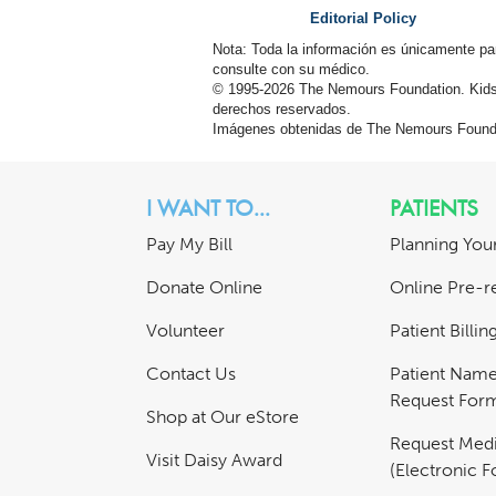
Editorial Policy
Nota: Toda la información es únicamente pa
consulte con su médico.
© 1995-
2026 The Nemours Foundation. Kids
derechos reservados.
Imágenes obtenidas de The Nemours Founda
I WANT TO...
PATIENTS
Pay My Bill
Planning Your
Donate Online
Online Pre-re
Volunteer
Patient Billi
Contact Us
Patient Nam
Request For
Shop at Our eStore
Request Medi
Visit Daisy Award
(Electronic 