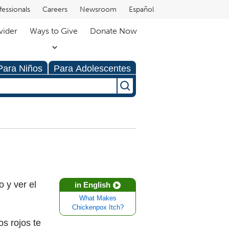
fessionals
Careers
Newsroom
Español
vider
Ways to Give
Donate Now
Para Niños
Para Adolescentes
o y ver el
in English
What Makes
Chickenpox Itch?
s rojos te