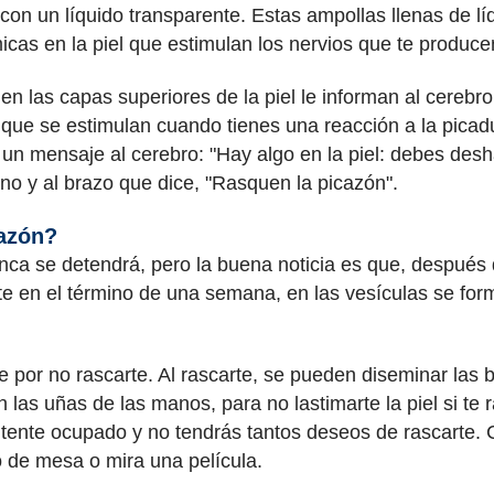
con un líquido transparente. Estas ampollas llenas de l
icas en la piel que estimulan los nervios que te produce
en las capas superiores de la piel le informan al cereb
 que se estimulan cuando tienes una reacción a la pica
an un mensaje al cerebro: "Hay algo en la piel: debes des
o y al brazo que dice, "Rasquen la picazón".
cazón?
unca se detendrá, pero la buena noticia es que, después
e en el término de una semana, en las vesículas se form
le por no rascarte. Al rascarte, se pueden diseminar las b
n las uñas de las manos, para no lastimarte la piel si t
tente ocupado y no tendrás tantos deseos de rascarte.
o de mesa o mira una película.