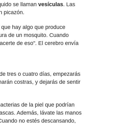
íquido se llaman
vesículas
. Las
n picazón.
ro que hay algo que produce
dura de un mosquito. Cuando
hacerte de eso". El cerebro envía
 de tres o cuatro días, empezarás
arán costras, y dejarás de sentir
acterias de la piel que podrían
e rascas. Además, lávate las manos
 Cuando no estés descansando,