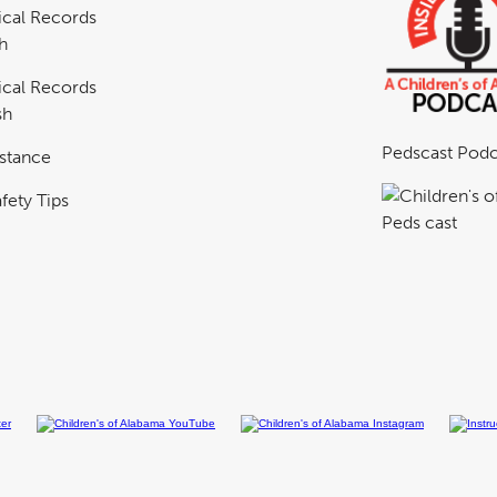
cal Records
h
cal Records
sh
Pedscast Podc
istance
fety Tips