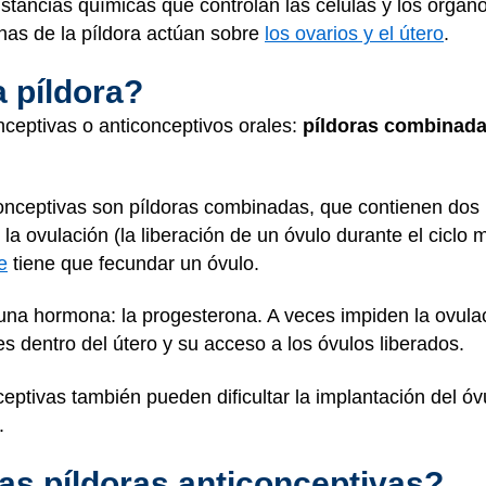
ancias químicas que controlan las células y los órgano
nas de la píldora actúan sobre
los ovarios y el útero
.
 píldora?
nceptivas o anticonceptivos orales:
píldoras combinad
conceptivas son píldoras combinadas, que contienen dos 
la ovulación (la liberación de un óvulo durante el ciclo
e
tiene que fecundar un óvulo.
una hormona: la progesterona. A veces impiden la ovulaci
s dentro del útero y su acceso a los óvulos liberados.
ptivas también pueden dificultar la implantación del óvu
.
s píldoras anticonceptivas?