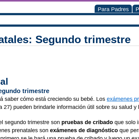
Para Padres
P
tales: Segundo trimestre
al
egundo trimestre
rá saber cómo está creciendo su bebé. Los
exámenes pr
27) pueden brindarle información útil sobre su salud y 
l segundo trimestre son
pruebas de cribado
que solo i
enes prenatales son
exámenes de diagnóstico
que perm
primero se le hará una prueba de cribado y luego un e