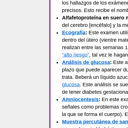
los hallazgos de los exámen
precisos. Esto recibe el nomb
Alfafetoproteína en suero
del cerebro [encéfalo] y la 
Ecografía
:
Este examen utili
dentro del útero (vientre mat
realizan entre las semanas 1
“alto riesgo”
, tal vez le haga
Análisis de glucosa
:
Este an
plazo que puede aparecer du
trata. Beberá un líquido azuc
glucosa
. Este análisis se s
de tener diabetes gestaciona
Amniocentesis
:
En este exa
señales como problemas cr
la que se forma el cuerpo).
Muestra percutánea de san