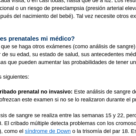
cada visita, o en casi todas, hasta que dé a luz. Los res
ional o un riesgo de preeclampsia (presión arterial ele
és del nacimiento del bebé). Tal vez necesite otros ex
es prenatales mi médico?
que se haga otros exámenes (como análisis de sangre) 
de su edad, su estado de salud, sus antecedentes médi
osas que pueden aumentar las probabilidades de tener un
 siguientes:
ribado prenatal no invasivo:
Este análisis de sangre d
 ofrezcan este examen si no se lo realizaron durante el 
sis de sangre se realiza entre las semanas 15 y 22, pe
8. El cribado múltiple detecta problemas con los cromo
), como el
síndrome de Down
o la trisomía del par 18. 