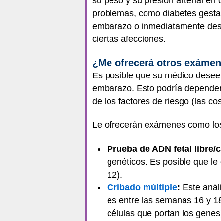
su peso y su presión arterial en 
problemas, como diabetes gestac
embarazo o inmediatamente despu
ciertas afecciones.
¿Me ofrecerá otros exámen
Es posible que su médico desee 
embarazo. Esto podría depender 
de los factores de riesgo (las c
Le ofrecerán exámenes como los
Prueba de ADN fetal libre/c
genéticos. Es posible que le
12).
Cribado múltiple
:
Este análi
es entre las semanas 16 y 1
células que portan los genes