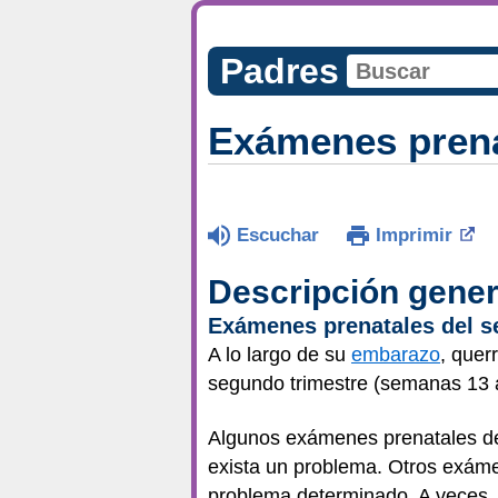
Padres
Exámenes prena
Escuchar
Imprimir
Descripción gener
Exámenes prenatales del s
A lo largo de su
embarazo
, quer
segundo trimestre (semanas 13 a 
Algunos exámenes prenatales de
exista un problema. Otros exám
problema determinado. A veces, 