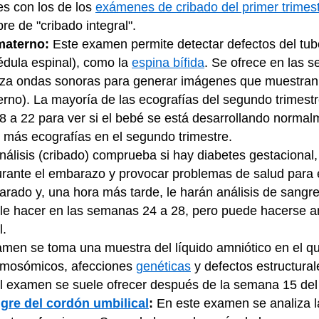
es con los de los
exámenes de cribado del primer trimes
re de "cribado integral".
 materno:
Este examen permite detectar defectos del tub
médula espinal), como la
espina bífida
. Se ofrece en las 
za ondas sonoras para generar imágenes que muestran l
erno). La mayoría de las ecografías del segundo trimestre
8 a 22 para ver si el bebé se está desarrollando normal
n más ecografías en el segundo trimestre.
álisis (cribado) comprueba si hay diabetes gestacional,
rante el embarazo y provocar problemas de salud para e
arado y, una hora más tarde, le harán análisis de sangre
uele hacer en las semanas 24 a 28, pero puede hacerse a
l.
men se toma una muestra del líquido amniótico en el qu
omosómicos, afecciones
genéticas
y defectos estructura
 El examen se suele ofrecer después de la semana 15 de
gre del cordón umbilical
:
En este examen se analiza la