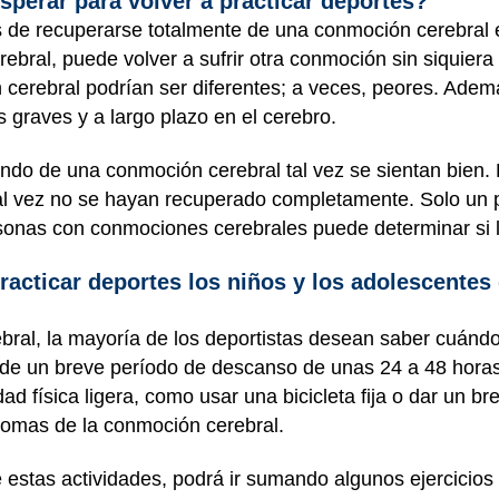
sperar para volver a practicar deportes?
es de recuperarse totalmente de una conmoción cerebral
bral, puede volver a sufrir otra conmoción sin siquiera
cerebral podrían ser diferentes; a veces, peores. Adem
 graves y a largo plazo en el cerebro.
ndo de una conmoción cerebral tal vez se sientan bien.
tal vez no se hayan recuperado completamente. Solo un p
sonas con conmociones cerebrales puede determinar si 
acticar deportes los niños y los adolescentes
ral, la mayoría de los deportistas desean saber cuánd
e un breve período de descanso de unas 24 a 48 horas,
d física ligera, como usar una bicicleta fija o dar un br
tomas de la conmoción cerebral.
e estas actividades, podrá ir sumando algunos ejercicios 