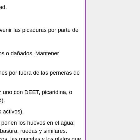
ad.
enir las picaduras por parte de
tos o dañados. Mantener
nes por fuera de las perneras de
r uno con DEET, picaridina, o
).
 activos).
 ponen los huevos en el agua;
 basura, ruedas y similares.
ros, las macetas y los platos que