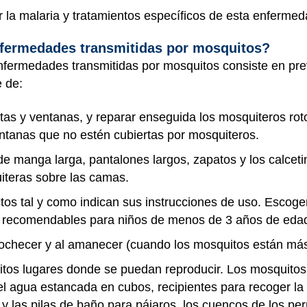
la malaria y tratamientos específicos de esta enfermed
nfermedades transmitidas por mosquitos?
nfermedades transmitidas por mosquitos consiste en prev
 de:
tas y ventanas, y reparar enseguida los mosquiteros ro
entanas que no estén cubiertas por mosquiteros.
e manga larga, pantalones largos, zapatos y los calceti
iteras sobre las camas.
ectos tal y como indican sus instrucciones de uso. Escoge
no recomendables para niños de menos de 3 años de edad
 anochecer y al amanecer (cuando los mosquitos están más
itos lugares donde se puedan reproducir. Los mosquitos
 el agua estancada en cubos, recipientes para recoger la
y las pilas de baño para pájaros, los cuencos de los per