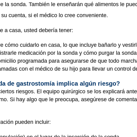
 de la sonda. También le enseñarán qué alimentos le pue
 su cuenta, si el médico lo cree conveniente.
se a casa, usted debería tener:
e cómo cuidarlo en casa, lo que incluye bañarlo y vestirlo
strarle medicación por la sonda y cómo purgar la sonda 
domicilio programada para asegurarse de que todo march
amadas con el médico de su hijo para llevar un control de
da de gastrostomía implica algún riesgo?
iertos riesgos. El equipo quirúrgico se los explicará ant
nimo. Si hay algo que le preocupa, asegúrese de comentar
ación pueden incluir:
ranulación) en el lugar de la inserción de la sonda