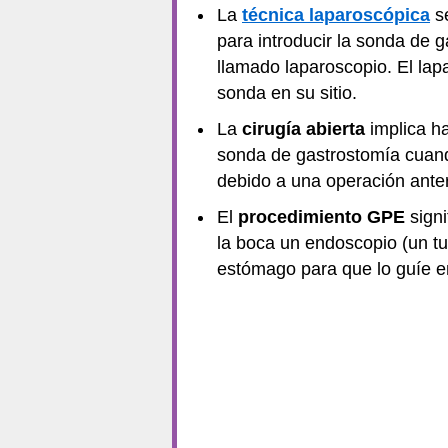
La
técnica laparoscópica
se
para introducir la sonda de g
llamado laparoscopio. El lap
sonda en su sitio.
La
cirugía abierta
implica ha
sonda de gastrostomía cuando
debido a una operación anter
El
procedimiento GPE
signi
la boca un endoscopio (un tu
estómago para que lo guíe en