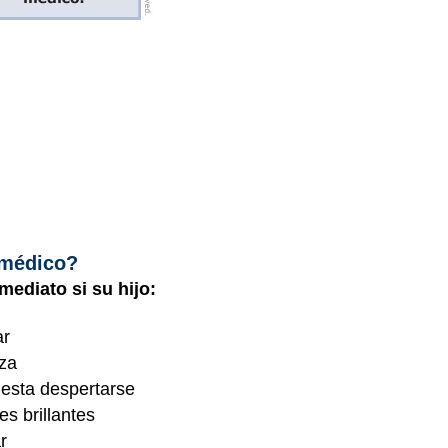
:
 médico?
ediato si su hijo:
ar
eza
uesta despertarse
es brillantes
r