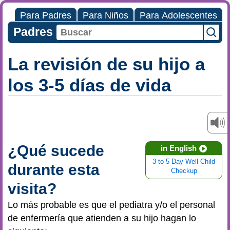
Para Padres
Para Niños
Para Adolescentes
Padres
La revisión de su hijo a
los 3-5 días de vida
¿Qué sucede
in English
3 to 5 Day Well-Child
durante esta
Checkup
visita?
Lo más probable es que el pediatra y/o el personal
de enfermería que atienden a su hijo hagan lo