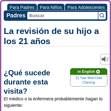
Para Padres
Para Niños
Para Adolescentes
Padres
La revisión de su hijo a
los 21 años
¿Qué sucede
in English
21 Year Well-Child
durante esta
Checkup
visita?
El médico o la enfermera probablemente hagan lo
siguiente: