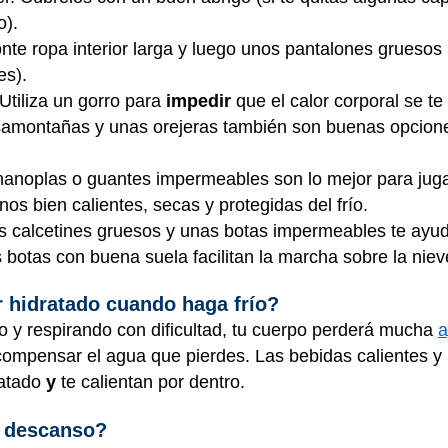
o).
onte ropa interior larga y luego unos pantalones grueso
es).
Utiliza un gorro para
impedir
que el calor corporal se te
samontañas y unas orejeras también son buenas opcion
noplas o guantes impermeables son lo mejor para jugar 
os bien calientes, secas y protegidas del frío.
 calcetines gruesos y unas botas impermeables te ayu
s botas con buena suela facilitan la marcha sobre la nieve
hidratado cuando haga frío?
río y respirando con dificultad, tu cuerpo perderá mucha
a
ompensar el agua que pierdes. Las bebidas calientes y 
ratado
y
te calientan por dentro.
 descanso?