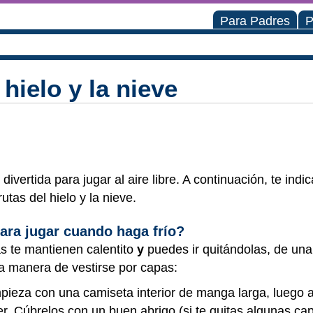
Para Padres
P
hielo y la nieve
divertida para jugar al aire libre. A continuación, te in
tas del hielo y la nieve.
ra jugar cuando haga frío?
 te mantienen calentito
y
puedes ir quitándolas, de un
na manera de vestirse por capas:
mpieza con una camiseta interior de manga larga, luego a
r. Cúbrelos con un buen abrigo (si te quitas algunas ca