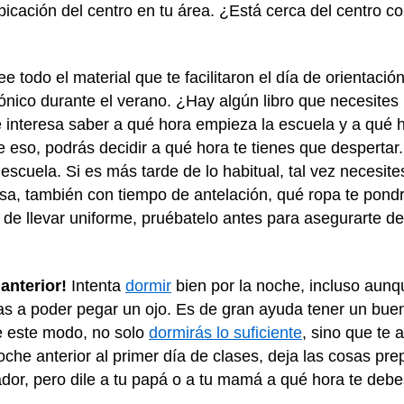
icación del centro en tu área. ¿Está cerca del centro co
ee todo el material que te facilitaron el día de orientació
rónico durante el verano. ¿Hay algún libro que necesites 
interesa saber a qué hora empieza la escuela y a qué ho
 de eso, podrás decidir a qué hora te tienes que despert
escuela. Si es más tarde de lo habitual, tal vez necesite
a, también con tiempo de antelación, qué ropa te pondrá
 de llevar uniforme, pruébatelo antes para asegurarte d
anterior!
Intenta
dormir
bien por la noche, incluso aunq
s a poder pegar un ojo. Es de gran ayuda tener un bue
e este modo, no solo
dormirás lo suficiente
, sino que te 
oche anterior al primer día de clases, deja las cosas pre
dor, pero dile a tu papá o a tu mamá a qué hora te debes