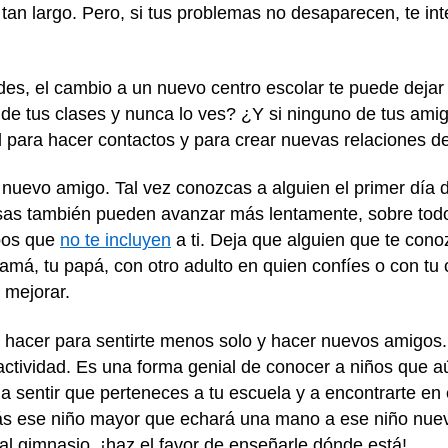
an largo. Pero, si tus problemas no desaparecen, te int
ades, el cambio a un nuevo centro escolar te puede dejar
de tus clases y nunca lo ves? ¿Y si ninguno de tus ami
para hacer contactos y para crear nuevas relaciones d
 nuevo amigo. Tal vez conozcas a alguien el primer día d
osas también pueden avanzar más lentamente, sobre tod
pos que
no te incluyen
a ti. Deja que alguien que te con
má, tu papá, con otro adulto en quien confíes o con tu c
 mejorar.
s hacer para sentirte menos solo y hacer nuevos amigos.
o actividad. Es una forma genial de conocer a niños que
 sentir que perteneces a tu escuela y a encontrarte en e
s ese niño mayor que echará una mano a ese niño nuevo
al gimnasio, ¡haz el favor de enseñarle dónde está!