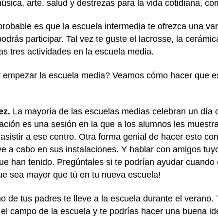
ica, arte, salud y destrezas para la vida cotidiana, co
 probable es que la escuela intermedia te ofrezca una v
odrás participar. Tal vez te guste el lacrosse, la cerámi
as tres actividades en la escuela media.
 empezar la escuela media? Veamos cómo hacer que esta
ez.
La mayoría de las escuelas medias celebran un día d
tación es una sesión en la que a los alumnos les muestr
istir a ese centro. Otra forma genial de hacer esto cons
eve a cabo en sus instalaciones. Y hablar con amigos tu
e han tenido. Pregúntales si te podrían ayudar cuando es
ue sea mayor que tú en tu nueva escuela!
de tus padres te lleve a la escuela durante el verano. 
 el campo de la escuela y te podrías hacer una buena id