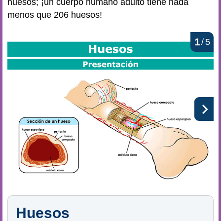
huesos; ¡un cuerpo humano adulto tiene nada
menos que 206 huesos!
1
/
5
Huesos