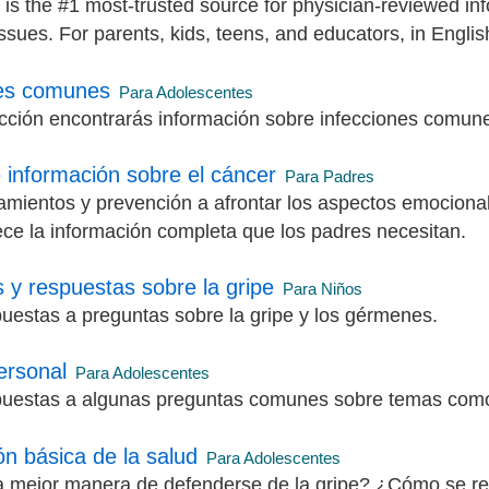
 is the #1 most-trusted source for physician-reviewed in
ssues. For parents, kids, teens, and educators, in Engli
nes comunes
Para Adolescentes
cción encontrarás información sobre infecciones comunes
 información sobre el cáncer
Para Padres
amientos y prevención a afrontar los aspectos emocional
ece la información completa que los padres necesitan.
 y respuestas sobre la gripe
Para Niños
uestas a preguntas sobre la gripe y los gérmenes.
ersonal
Para Adolescentes
uestas a algunas preguntas comunes sobre temas como la
ón básica de la salud
Para Adolescentes
a mejor manera de defenderse de la gripe? ¿Cómo se re