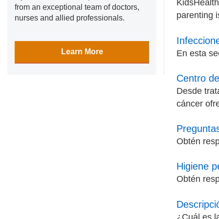
KidsHealth
from an exceptional team of doctors,
parenting i
nurses and allied professionals.
Infeccio
Learn More
En esta se
Centro de
Desde trat
cáncer ofr
Preguntas
Obtén resp
Higiene p
Obtén resp
Descripci
¿Cuál es l