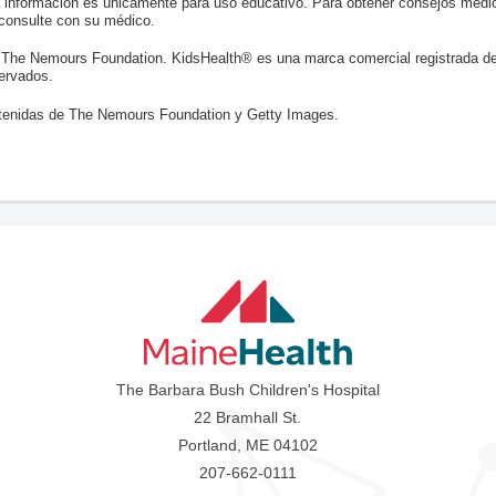
a información es únicamente para uso educativo. Para obtener consejos médic
 consulte con su médico.
 The Nemours Foundation. KidsHealth® es una marca comercial registrada d
ervados.
enidas de The Nemours Foundation y Getty Images.
The Barbara Bush Children's Hospital
22 Bramhall St.
Portland, ME 04102
207-662-0111