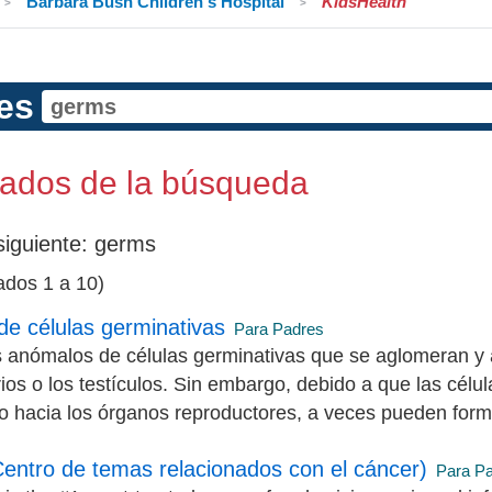
Barbara Bush Children's Hospital
KidsHealth
es
tados de la búsqueda
siguiente:
germs
tados 1 a 10)
e células germinativas
Para Padres
 anómalos de células germinativas que se aglomeran y a
rios o los testículos. Sin embargo, debido a que las cél
do hacia los órganos reproductores, a veces pueden form
entro de temas relacionados con el cáncer)
Para P