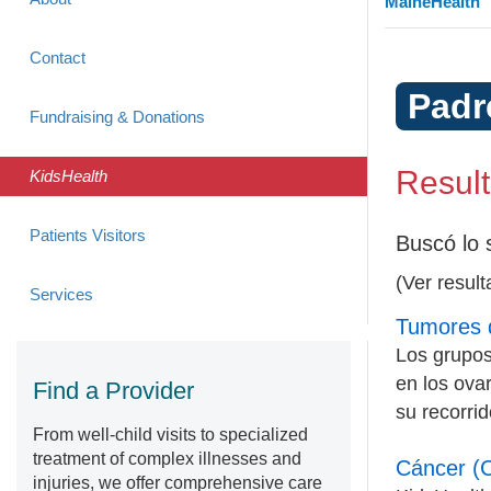
MaineHealth
Contact
Padr
Fundraising & Donations
Resul
KidsHealth
Patients Visitors
Buscó lo 
(Ver resul
Services
Tumores d
Los grupos
en los ova
Find a Provider
su recorri
From well-child visits to specialized
treatment of complex illnesses and
Cáncer (C
injuries, we offer comprehensive care