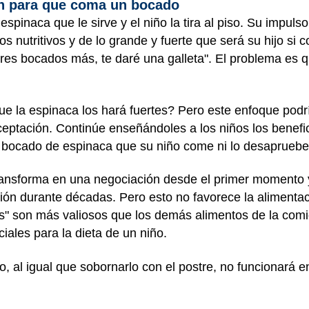
ón para que coma un bocado
spinaca que le sirve y el niño la tira al piso. Su impuls
s nutritivos y de lo grande y fuerte que será su hijo si 
res bocados más, te daré una galleta". El problema es q
e la espinaca los hará fuertes? Pero este enfoque podr
ceptación. Continúe enseñándoles a los niños los benefic
a bocado de espinaca que su niño come ni lo desaprueb
transforma en una negociación desde el primer momento 
ión durante décadas. Pero esto no favorece la alimentaci
es" son más valiosos que los demás alimentos de la com
iales para la dieta de un niño.
, al igual que sobornarlo con el postre, no funcionará e