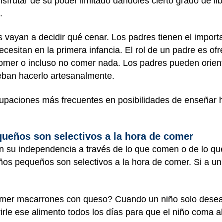
frutar de su poder limitado dándoles cierto grado de li
.
s vayan a decidir qué cenar. Los padres tienen el importa
ecesitan en la primera infancia. El rol de un padre es of
comer o incluso no comer nada. Los padres pueden orien
eban hacerlo artesanalmente.
upaciones más frecuentes en posibilidades de enseñar 
queños son selectivos a la hora de comer
su independencia a través de lo que comen o de lo que 
ños pequeños son selectivos a la hora de comer. Si a un
omer macarrones con queso? Cuando un niño solo desea 
virle ese alimento todos los días para que el niño coma