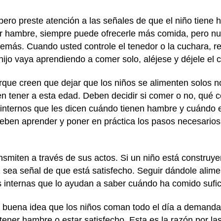
ero preste atención a las señales de que el niño tiene 
ner hambre, siempre puede ofrecerle más comida, pero n
emás. Cuando usted controle el tenedor o la cuchara, res
jo vaya aprendiendo a comer solo, aléjese y déjele el c
ue creen que dejar que los niños se alimenten solos n
ben tener a esta edad. Deben decidir si comer o no, qué 
internos que les dicen cuándo tienen hambre y cuándo e
eben aprender y poner en práctica los pasos necesarios
ansmiten a través de sus actos. Si un niño está construye
ez sea señal de que está satisfecho. Seguir dándole alim
 internas que lo ayudan a saber cuándo ha comido sufic
a buena idea que los niños coman todo el día a demanda
ener hambre o estar satisfecho. Esta es la razón por la