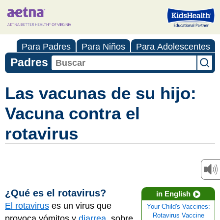
Para Padres
Para Niños
Para Adolescentes
Padres
Las vacunas de su hijo:
Vacuna contra el
rotavirus
¿Qué es el rotavirus?
in English
El rotavirus
es un virus que
Your Child's Vaccines:
Rotavirus Vaccine
provoca vómitos y
diarrea
, sobre