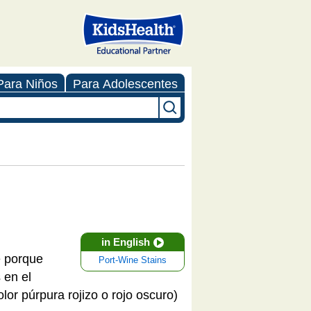
Para Niños
Para Adolescentes
in English
e porque
Port-Wine Stains
 en el
or púrpura rojizo o rojo oscuro)