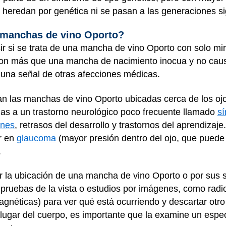
e heredan por genética ni se pasan a las generaciones s
 manchas de vino Oporto?
 si se trata de una mancha de vino Oporto con solo mirar
on más que una mancha de nacimiento inocua y no caus
 una señal de otras afecciones médicas.
an las manchas de vino Oporto ubicadas cerca de los ojo
as a un trastorno neurológico poco frecuente llamado
s
ones
, retrasos del desarrollo y trastornos del aprendiza
r en
glaucoma
(mayor presión dentro del ojo, que puede a
.
r la ubicación de una mancha de vino Oporto o por sus 
pruebas de la vista o estudios por imágenes, como radio
néticas) para ver qué está ocurriendo y descartar otro
ugar del cuerpo, es importante que la examine un especi