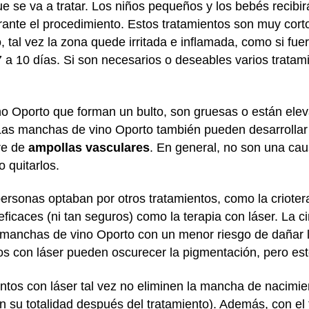
 se va a tratar. Los niños pequeños y los bebés recibi
urante el procedimiento. Estos tratamientos son muy cor
 tal vez la zona quede irritada e inflamada, como si fue
 a 10 días. Si son necesarios o deseables varios tratami
no Oporto que forman un bulto, son gruesas o están ele
a. Las manchas de vino Oporto también pueden desarroll
re de
ampollas vasculares
. En general, no son una ca
 quitarlos.
sonas optaban por otros tratamientos, como la crioterap
ficaces (ni tan seguros) como la terapia con láser. La ci
manchas de vino Oporto con un menor riesgo de dañar la 
os con láser pueden oscurecer la pigmentación, pero est
ntos con láser tal vez no eliminen la mancha de nacimi
su totalidad después del tratamiento). Además, con el