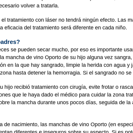
cesario volver a tratarla.
el tratamiento con láser no tendrá ningún efecto. Las 
 la eficacia del tratamiento será diferente en cada niño.
padres?
ces se pueden secar mucho, por eso es importante usa
 la mancha de vino Oporto de su hijo alguna vez sangra,
esión en la que hay sangrado, limpie la herida con agua y
 zona hasta detener la hemorragia. Si el sangrado no se 
 hijo recibió tratamiento con cirugía, evite frotar o ras
ciones que le haya dado el médico para cuidar la zona trat
sobre la mancha durante unos pocos días, seguida de la
a de nacimiento, las manchas de vino Oporto (en especia
ntan diferentes e inseguros sobre su aspecto. Si es noto