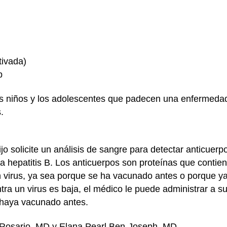
tivada)
b
s niños y los adolescentes que padecen una enfermedad 
s.
jo solicite un análisis de sangre para detectar anticuerpo
la hepatitis B. Los anticuerpos son proteínas que contie
n virus, ya sea porque se ha vacunado antes o porque ya 
ra un virus es baja, el médico le puede administrar a su 
e haya vacunado antes.
 Rosario, MD y Elana Pearl Ben-Joseph, MD