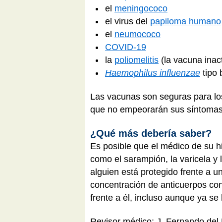
el
meningococo
el virus del
papiloma humano
el
neumococo
COVID-19
la
poliomelitis
(la vacuna inac
Haemophilus influenzae
tipo 
Las vacunas son seguras para lo
que no empeorarán sus síntoma
¿Qué más debería saber?
Es posible que el médico de su hi
como el sarampión, la varicela y 
alguien está protegido frente a u
concentración de anticuerpos cont
frente a él, incluso aunque ya s
Revisor médico: J. Fernando del