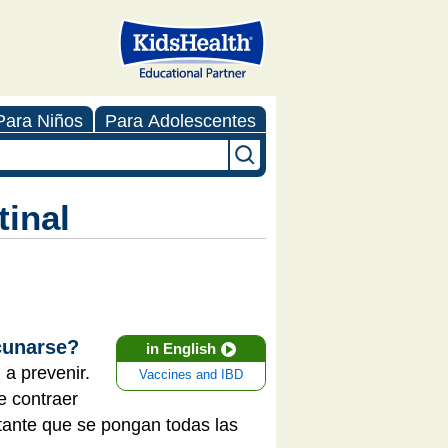
Para Niños
Para Adolescentes
tinal
acunarse?
in English
a prevenir.
Vaccines and IBD
e contraer
rtante que se pongan todas las