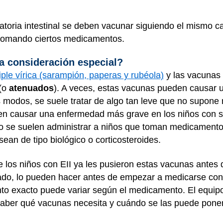
toria intestinal se deben vacunar siguiendo el mismo c
n tomando ciertos medicamentos.
a consideración especial?
triple vírica (sarampión, paperas y rubéola)
y las vacunas 
 (o
atenuados
). A veces, estas vacunas pueden causar 
 modos, se suele tratar de algo tan leve que no supone
n causar una enfermedad más grave en los niños con si
no se suelen administrar a niños que toman medicamentos
ean de tipo biológico o corticosteroides.
 los niños con EII ya les pusieron estas vacunas antes d
ado, lo pueden hacer antes de empezar a medicarse co
o exacto puede variar según el medicamento. El equipo 
a saber qué vacunas necesita y cuándo se las puede pone