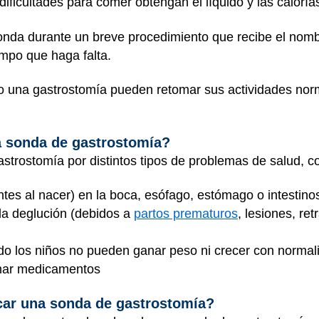
ificultades para comer obtengan el líquido y las caloría
sonda durante un breve procedimiento que recibe el nom
empo que haga falta.
ho una gastrostomía pueden retomar sus actividades nor
a sonda de gastrostomía?
strostomía por distintos tipos de problemas de salud, c
tes al nacer) en la boca, esófago, estómago o intestino
 la deglución (debidos a
partos prematuros
, lesiones, ret
o los niños no pueden ganar peso ni crecer con normal
mar medicamentos
car una sonda de gastrostomía?