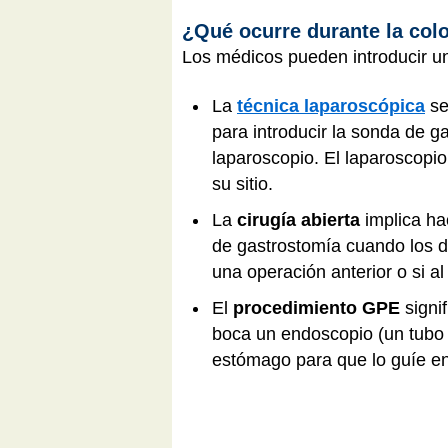
¿Qué ocurre durante la col
Los médicos pueden introducir u
La
técnica laparoscópica
se
para introducir la sonda de g
laparoscopio. El laparoscopio
su sitio.
La
cirugía abierta
implica ha
de gastrostomía cuando los d
una operación anterior o si a
El
procedimiento GPE
signif
boca un endoscopio (un tubo f
estómago para que lo guíe en