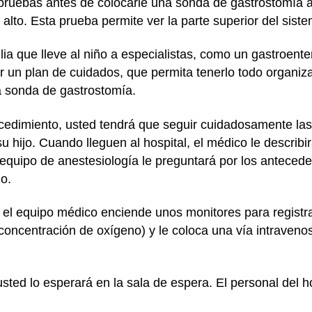
pruebas antes de colocarle una sonda de gastrostomía a
 alto. Esta prueba permite ver la parte superior del
siste
ilia que lleve al niño a especialistas, como un gastroente
ar un plan de cuidados, que permita tenerlo todo organiz
la sonda de gastrostomía.
ocedimiento, usted tendrá que seguir cuidadosamente la
 hijo. Cuando lleguen al hospital, el médico le describi
equipo de anestesiología le preguntará por los antecede
o.
, el equipo médico enciende unos monitores para registra
a concentración de oxígeno) y le coloca una vía intraveno
usted lo esperará en la sala de espera. El personal del h