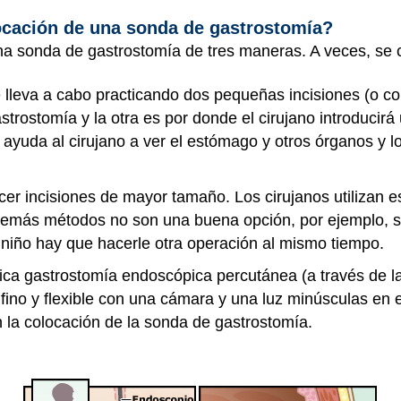
ocación de una sonda de gastrostomía?
na sonda de gastrostomía de tres maneras. A veces, se
 lleva a cabo practicando dos pequeñas incisiones (o c
astrostomía y la otra es por donde el cirujano introducir
 ayuda al cirujano a ver el estómago y otros órganos y l
cer incisiones de mayor tamaño. Los cirujanos utilizan 
emás métodos no son una buena opción, por ejemplo, si h
l niño hay que hacerle otra operación al mismo tiempo.
ica gastrostomía endoscópica percutánea (a través de la p
ino y flexible con una cámara y una luz minúsculas en el
 la colocación de la sonda de gastrostomía.