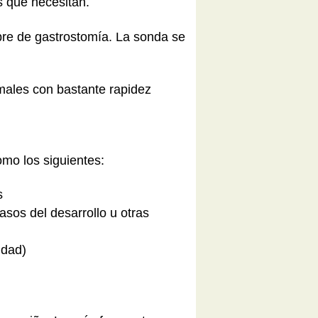
s que necesitan.
bre de gastrostomía. La sonda se
males con bastante rapidez
omo los siguientes:
s
rasos del desarrollo u otras
idad)