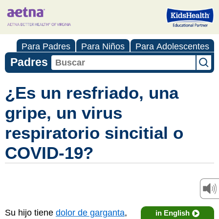
Para Padres
Para Niños
Para Adolescentes
Padres
¿Es un resfriado, una
gripe, un virus
respiratorio sincitial o
COVID-19?
Su hijo tiene
dolor de garganta
,
in English