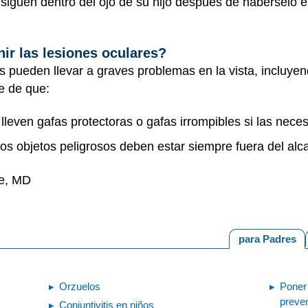
s siguen dentro del ojo de su hijo después de habérselo
ir las lesiones oculares?
s pueden llevar a graves problemas en la vista, incluyen
e de que:
lleven gafas protectoras o gafas irrompibles si las nece
os objetos peligrosos deben estar siempre fuera del alc
ne, MD
para Padres
Orzuelos
Poner 
preven
Conjuntivitis en niños