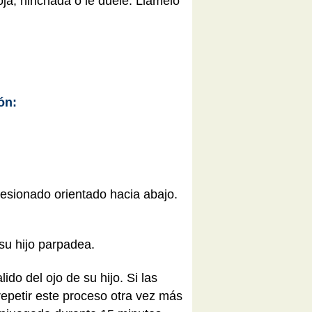
roja, hinchada o le duele. Llámelo
ón:
 lesionado orientado hacia abajo.
 su hijo parpadea.
ido del ojo de su hijo. Si las
epetir este proceso otra vez más