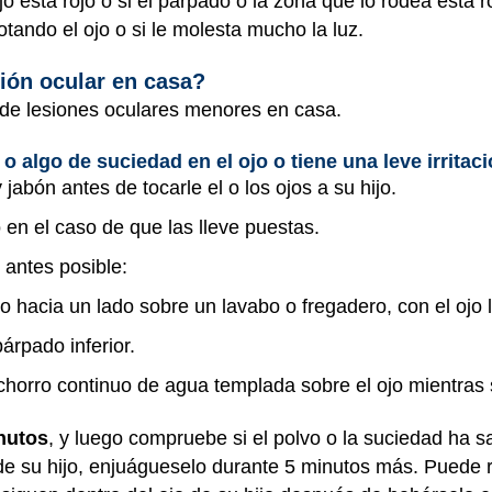
jo está rojo o si el párpado o la zona que lo rodea está 
otando el ojo o si le molesta mucho la luz.
ión ocular en casa?
s de lesiones oculares menores en casa.
 o algo de suciedad en el ojo o tiene una leve irritaci
abón antes de tocarle el o los ojos a su hijo.
 en el caso de que las lleve puestas.
 antes posible:
ijo hacia un lado sobre un lavabo o fregadero, con el ojo
árpado inferior.
chorro continuo de agua templada sobre el ojo mientras
nutos
, y luego compruebe si el polvo o la suciedad ha sal
de su hijo, enjuágueselo durante 5 minutos más. Puede r