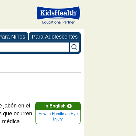
Para Niños
Para Adolescentes
e jabón en el
in English
as que ocurren
How to Handle an Eye
Injury
n médica