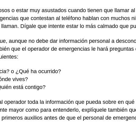
sos o estar muy asustados cuando tienen que llamar al 9
rgencias que contestan al teléfono hablan con muchos n
llaman. Dígale que intente estar lo más calmado que p
que, aunque no debe dar información personal a desconoc
bién que el operador de emergencias le hará preguntas 
uientes:
cia? o ¿Qué ha ocurrido?
ónde vives?
uién está contigo?
 al operador toda la información que pueda sobre en qu
tante mayor como para entenderlo, explíquele también qu
e primeros auxilios antes de que el personal de emergenc