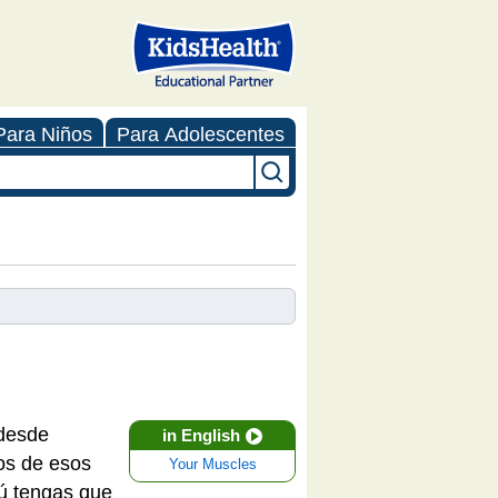
Para Niños
Para Adolescentes
 desde
in English
os de esos
Your Muscles
tú tengas que