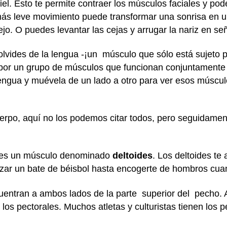
iel. Esto te permite contraer los músculos faciales y p
 más leve movimiento puede transformar una sonrisa en 
ejo. O puedes levantar las cejas y arrugar la nariz en se
 olvides de la lengua -¡un músculo que sólo está sujeto 
a por un grupo de músculos que funcionan conjuntamente
engua y muévela de un lado a otro para ver esos múscul
cuerpo, aquí no los podemos citar todos, pero seguidam
enes un músculo denominado
deltoides
. Los deltoides t
ilizar un bate de béisbol hasta encogerte de hombros cu
entran a ambos lados de la parte superior del pecho. 
n los pectorales. Muchos atletas y culturistas tienen los 