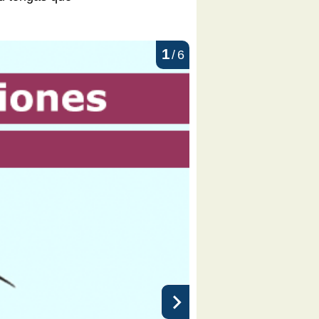
1
/
6