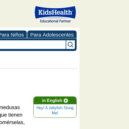
Para Niños
Para Adolescentes
in English
s medusas
Hey! A Jellyfish Stung
Me!
que tienen
comérselas,