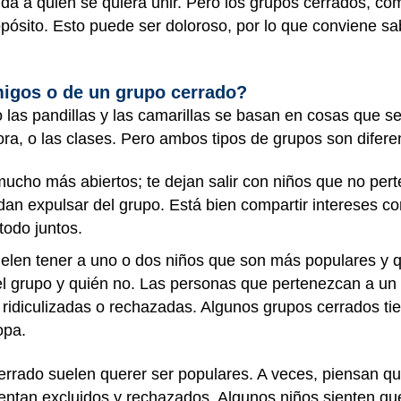
a a quien se quiera unir. Pero los grupos cerrados, como
opósito. Esto puede ser doloroso, por lo que conviene s
migos o de un grupo cerrado?
las pandillas y las camarillas se basan en cosas que s
ra, o las clases. Pero ambos tipos de grupos son difere
ucho más abiertos; te dejan salir con niños que no pert
an expulsar del grupo. Está bien compartir intereses co
todo juntos.
elen tener a uno o dos niños que son más populares y 
del grupo y quién no. Las personas que pertenezcan a un
 ridiculizadas o rechazadas. Algunos grupos cerrados ti
ropa.
rrado suelen querer ser populares. A veces, piensan qu
entan excluidos y rechazados. Algunos niños sienten qu