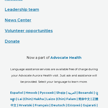
Leadership team
News Center
Volunteer opportunities
Donate
Now a part of
Advocate Health
Language assistance services are available free of charge during
your Advocate Aurora Health visit. Just ask and assistance will
be provided. Select your language to learn more.
Español |
Hmoob
|
Русский
|
Shqip
|
العربیة
|
Bosanski
|
ျ
မန္မာ
|
Lai (Chin) Hakha |
Laizo (Chin) Falam |
简体中文 |
正體
中文 |
Hrvatski |
Français |
Deutsch
|
Ελληνικά |
Gujarati |