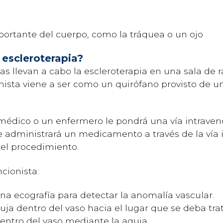
ortante del cuerpo, como la tráquea o un ojo
 escleroterapia?
as llevan a cabo la escleroterapia en una sala de r
onista viene a ser como un quirófano provisto de u
édico o un enfermero le pondrá una vía intravenosa
e administrará un medicamento a través de la vía 
el procedimiento.
cionista:
na ecografía para detectar la anomalía vascular.
uja dentro del vaso hacia el lugar que se deba trat
dentro del vaso mediante la aguja.