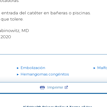
gotadoras.
 entrada del catéter en bañeras o piscinas.
que tolere.
abinowitz, MD
e 2020
Embolización
Malf
Hemangiomas congénitos
Imprimir