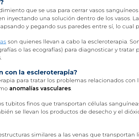
a?
edimiento que se usa para cerrar vasos sanguíneos
cen inyectando una solución dentro de los vasos. La
olapsando y pegando sus paredes entre sí, lo cual p
tas
son quienes llevan a cabo la escleroterapia. S
afías o las ecografías) para diagnosticar y tratar
.
n con la escleroterapia?
rapia para tratar los problemas relacionados con 
como
anomalías vasculares
.
 tubitos finos que transportan células sanguíneas
mbién se llevan los productos de desecho y el dióxi
estructuras similares a las venas que transportan l