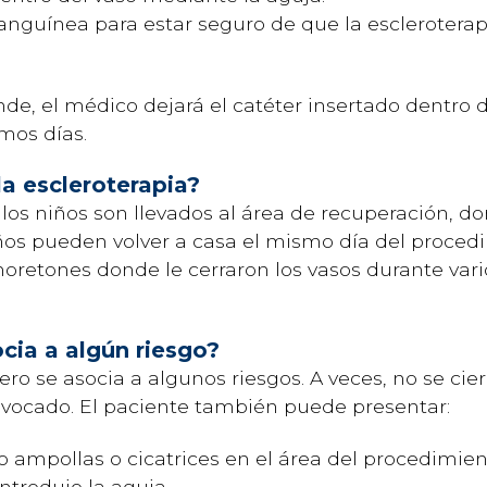
sanguínea para estar seguro de que la escleroterapi
nde, el médico dejará el catéter insertado dentro d
mos días.
a escleroterapia?
 los niños son llevados al área de recuperación, 
iños pueden volver a casa el mismo día del proce
oretones donde le cerraron los vasos durante vari
cia a algún riesgo?
ero se asocia a algunos riesgos. A veces, no se cie
uivocado. El paciente también puede presentar:
o ampollas o cicatrices en el área del procedimie
ntrodujo la aguja