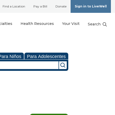
Find a Location
Pay a Bill
Donate
Sign in to LiveWell
ialties
Health Resources
Your Visit
Search
Para Niños
Para Adolescentes