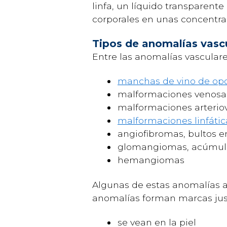
linfa, un líquido transparent
corporales en unas concentra
Tipos de anomalías vasc
Entre las anomalías vasculare
manchas de vino de op
malformaciones venosa
malformaciones arterio
malformaciones linfátic
angiofibromas, bultos e
glomangiomas, acúmulo
hemangiomas
Algunas de estas anomalías a
anomalías forman marcas justo
se vean en la piel