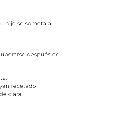
su hijo se someta al
ecuperarse después del
ta.
ayan recetado
de clara.