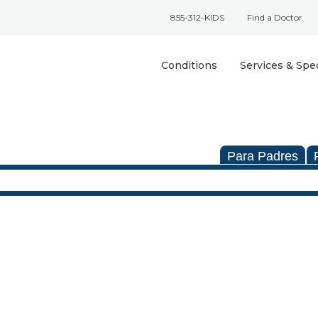
855-312-KIDS
Find a Doctor
Conditions
Services & Spec
Para Padres