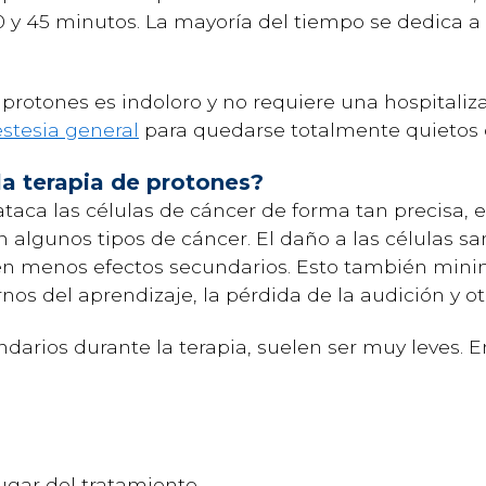
 y 45 minutos. La mayoría del tiempo se dedica a u
 protones es indoloro y no requiere una hospitaliz
stesia general
para quedarse totalmente quietos d
la terapia de protones?
taca las células de cáncer de forma tan precisa, 
n algunos tipos de cáncer. El daño a las células sa
en menos efectos secundarios. Esto también mini
rnos del aprendizaje, la pérdida de la audición y o
arios durante la terapia, suelen ser muy leves. En
lugar del tratamiento