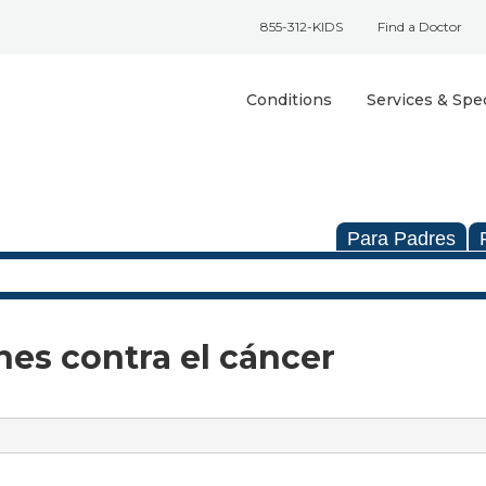
855-312-KIDS
Find a Doctor
Conditions
Services & Spec
Para Padres
nes contra el cáncer