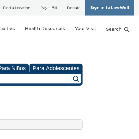
Find a Location
Pay a Bill
Donate
Sign in to LiveWell
ialties
Health Resources
Your Visit
Search
Para Niños
Para Adolescentes