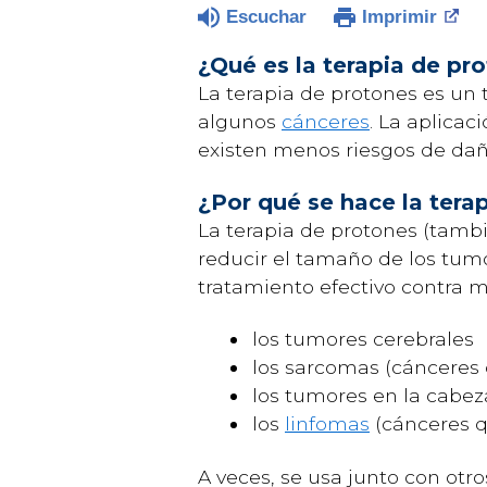
Escuchar
Imprimir
¿Qué es la terapia de pr
La terapia de protones es un 
algunos
cánceres
. La aplicac
existen menos riesgos de daño
¿Por qué se hace la tera
La terapia de protones (tam
reducir el tamaño de los tumo
tratamiento efectivo contra mu
los
tumores cerebrales
los sarcomas (cánceres 
los tumores en la cabeza
los
linfomas
(cánceres qu
A veces, se usa junto con otr