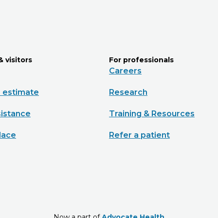
& visitors
For professionals
Careers
e estimate
Research
sistance
Training & Resources
lace
Refer a patient
Now a part of
Advocate Health