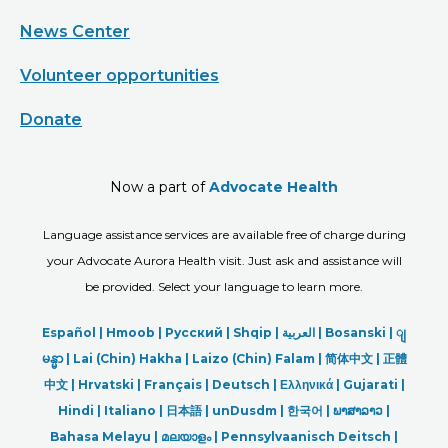
News Center
Volunteer opportunities
Donate
Now a part of
Advocate Health
Language assistance services are available free of charge during
your Advocate Aurora Health visit. Just ask and assistance will
be provided. Select your language to learn more.
Español |
Hmoob
|
Русский
|
Shqip
|
العربیة
|
Bosanski
|
ျ
မန္မာ
|
Lai (Chin) Hakha |
Laizo (Chin) Falam |
简体中文 |
正體
中文 |
Hrvatski |
Français |
Deutsch
|
Ελληνικά |
Gujarati |
Hindi
|
Italiano
|
日本語
|
unDusdm
|
한국어
|
ພາສາລາວ
|
Bahasa Melayu |
മലയാളം
|
Pennsylvaanisch Deitsch |