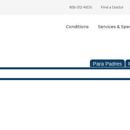
855-312-KIDS
Find a Doctor
Conditions
Services & Spec
Para Padres