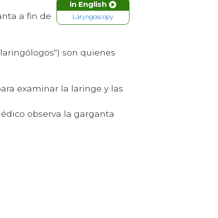
in English
nta a fin de
Laryngoscopy
olaringólogos") son quienes
ra examinar la laringe y las
édico observa la garganta