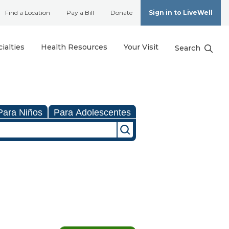
Find a Location
Pay a Bill
Donate
Sign in to LiveWell
ialties
Health Resources
Your Visit
Search
Para Niños
Para Adolescentes