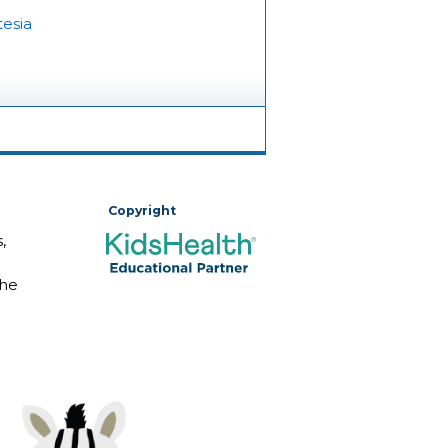
esia
Copyright
,
The