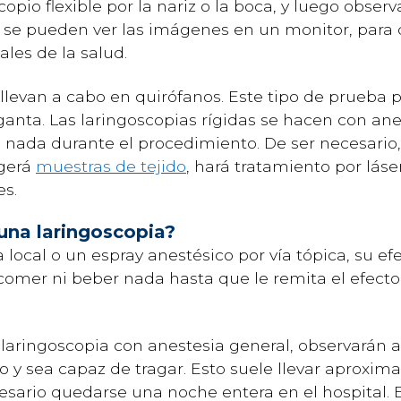
pio flexible por la nariz o la boca, y luego observ
s, se pueden ver las imágenes en un monitor, para
ales de la salud.
llevan a cabo en quirófanos. Este tipo de prueba
anta. Las laringoscopias rígidas se hacen con anes
 nada durante el procedimiento. De ser necesario,
ogerá
muestras de tejido
, hará tratamiento por láse
es.
una laringoscopia?
a local o un espray anestésico por vía tópica, su e
comer ni beber nada hasta que le remita el efecto 
aringoscopia con anestesia general, observarán a
o y sea capaz de tragar. Esto suele llevar aproxi
sario quedarse una noche entera en el hospital. E