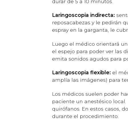
durar de 5 a 10 minutos.
Laringoscopia indirecta:
senta
reposacabezas y le pedirán 
espray en la garganta, le cubr
Luego el médico orientará un 
el espejo para poder ver las d
emita sonidos agudos para pod
Laringoscopia flexible:
el méd
amplía las imágenes) para ten
Los médicos suelen poder hace
paciente un anestésico local.
quirófanos. En estos casos, d
durante el procedimiento.