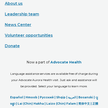
About us
Leadership team
News Center
Volunteer opportunities
Donate
Now a part of
Advocate Health
Language assistance services are available free of charge during
your Advocate Aurora Health visit. Just ask and assistance will
be provided. Select your language to learn more.
Español |
Hmoob
|
Русский
|
Shqip
|
العربیة
|
Bosanski
|
ျ
မန္မာ
|
Lai (Chin) Hakha |
Laizo (Chin) Falam |
简体中文 |
正體