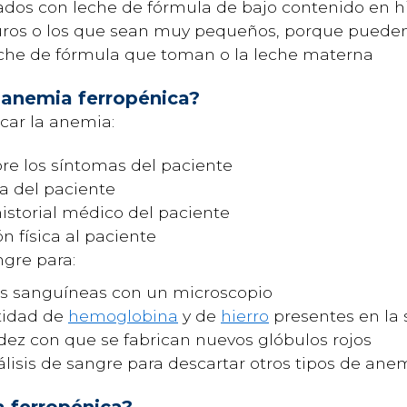
ados con leche de fórmula de bajo contenido en h
ros o los que sean muy pequeños, porque pueden 
eche de fórmula que toman o la leche materna
 anemia ferropénica?
car la anemia:
re los síntomas del paciente
a del paciente
istorial médico del paciente
n física al paciente
ngre para:
las sanguíneas con un microscopio
tidad de
hemoglobina
y de
hierro
presentes en la
dez con que se fabrican nuevos glóbulos rojos
lisis de sangre para descartar otros tipos de ane
a ferropénica?