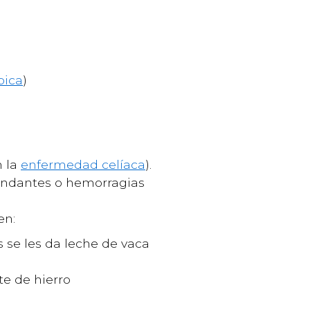
pica
)
n la
enfermedad celíaca
).
bundantes o hemorragias
en:
s se les da leche de vaca
e de hierro