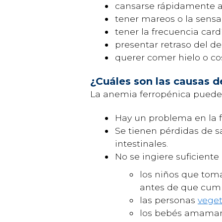
cansarse rápidamente al
tener mareos o la sensa
tener la frecuencia car
presentar retraso del 
querer comer hielo o c
¿Cuáles son las causas d
La anemia ferropénica puede 
Hay un problema en la f
Se tienen pérdidas de 
intestinales.
No se ingiere suficiente
los niños que to
antes de que cum
las personas
veget
los bebés amaman