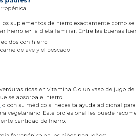
s padres?
erropénica:
los suplementos de hierro exactamente como se 
en hierro en la dieta familiar. Entre las buenas fue
uecidos con hierro
 carne de ave y el pescado
 y verduras ricas en vitamina C o un vaso de jugo d
ue se absorba el hierro.
a
o con su médico si necesita ayuda adicional para 
 fuera vegetariano. Este profesional les puede rec
ciente cantidad de hierro.
emia ferropénica en los niños pequeños: