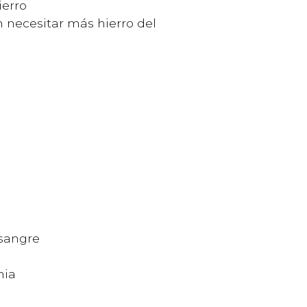
ierro
necesitar más hierro del
 sangre
mia