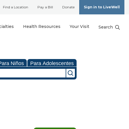
Find a Location
Pay a Bill
Donate
Sign in to LiveWell
ialties
Health Resources
Your Visit
Search
Para Niños
Para Adolescentes