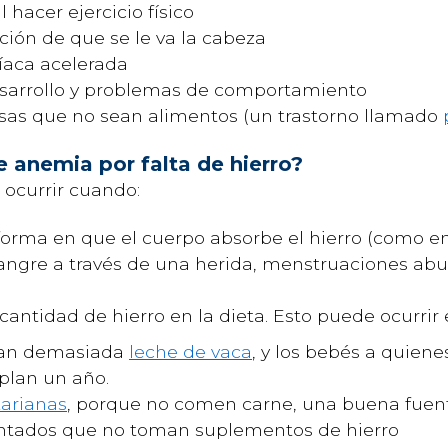
 hacer ejercicio físico
ción de que se le va la cabeza
díaca acelerada
desarrollo y problemas de comportamiento
osas que no sean alimentos (un trastorno llamado
e anemia por falta de hierro?
ocurrir cuando:
orma en que el cuerpo absorbe el hierro (como e
sangre a través de una herida, menstruaciones a
 cantidad de hierro en la dieta. Esto puede ocurrir 
man demasiada
leche de vaca
, y los bebés a quiene
plan un año.
arianas
, porque no comen carne, una buena fuent
tados que no toman suplementos de hierro