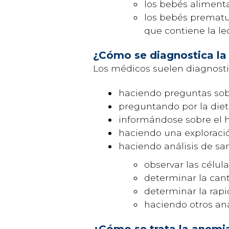
los bebés aliment
los bebés prematu
que contiene la l
¿Cómo se diagnostica la
Los médicos suelen diagnosti
haciendo preguntas sob
preguntando por la diet
informándose sobre el h
haciendo una exploració
haciendo análisis de sa
observar las célu
determinar la can
determinar la rapi
haciendo otros aná
¿Cómo se trata la anemi