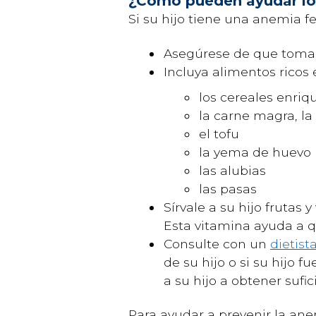
¿Cómo pueden ayudar lo
Si su hijo tiene una anemia f
Asegúrese de que toma 
Incluya alimentos ricos 
los cereales enriq
la carne magra, la
el tofu
la yema de huevo
las alubias
las pasas
Sírvale a su hijo frutas
Esta vitamina ayuda a q
Consulte con un
dietist
de su hijo o si su hijo
a su hijo a obtener sufi
Para ayudar a prevenir la an