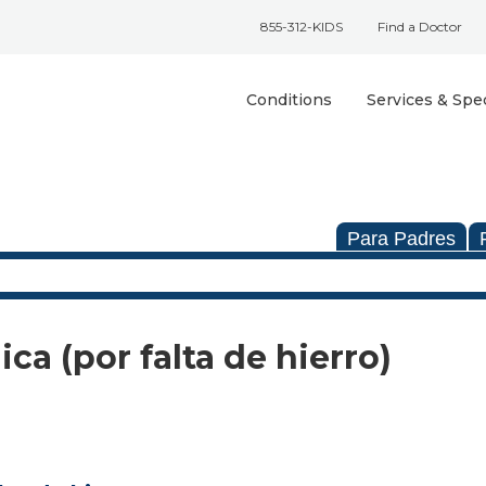
855-312-KIDS
Find a Doctor
Conditions
Services & Spec
Para Padres
ca (por falta de hierro)