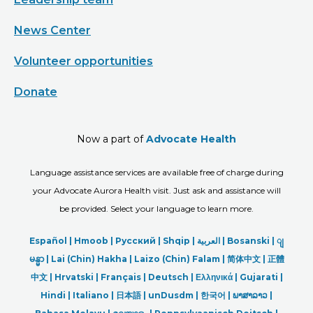
News Center
Volunteer opportunities
Donate
Now a part of
Advocate Health
Language assistance services are available free of charge during
your Advocate Aurora Health visit. Just ask and assistance will
be provided. Select your language to learn more.
Español |
Hmoob
|
Русский
|
Shqip
|
العربیة
|
Bosanski
|
ျ
မန္မာ
|
Lai (Chin) Hakha |
Laizo (Chin) Falam |
简体中文 |
正體
中文 |
Hrvatski |
Français |
Deutsch
|
Ελληνικά |
Gujarati |
Hindi
|
Italiano
|
日本語
|
unDusdm
|
한국어
|
ພາສາລາວ
|