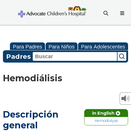
Para Padres
Para Niños
Para Adolescentes
Padres
Hemodiálisis
Descripción
in English
Hemodialysis
general