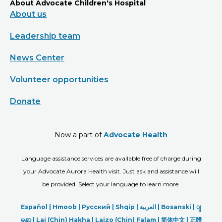
About Advocate Children's Hospital
About us
Leadership team
News Center
Volunteer opportunities
Donate
Now a part of
Advocate Health
Language assistance services are available free of charge during
your Advocate Aurora Health visit. Just ask and assistance will
be provided. Select your language to learn more.
Español |
Hmoob
|
Русский
|
Shqip
|
العربیة
|
Bosanski
|
ျ
မန္မာ
|
Lai (Chin) Hakha |
Laizo (Chin) Falam |
简体中文 |
正體