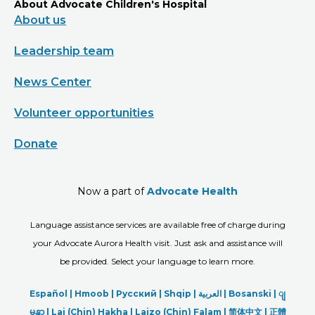
About Advocate Children's Hospital
About us
Leadership team
News Center
Volunteer opportunities
Donate
Now a part of
Advocate Health
Language assistance services are available free of charge during
your Advocate Aurora Health visit. Just ask and assistance will
be provided. Select your language to learn more.
Español |
Hmoob
|
Русский
|
Shqip
|
العربیة
|
Bosanski
|
ျ
မန္မာ
|
Lai (Chin) Hakha |
Laizo (Chin) Falam |
简体中文 |
正體