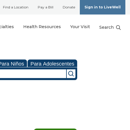
Find a Location
Pay a Bill
Donate
Sign in to LiveWell
ialties
Health Resources
Your Visit
Search
Para Niños
Para Adolescentes
)