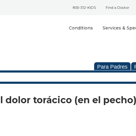
855-312-KIDS
Find a Doctor
Conditions
Services & Spec
Para Padres
 dolor torácico (en el pecho