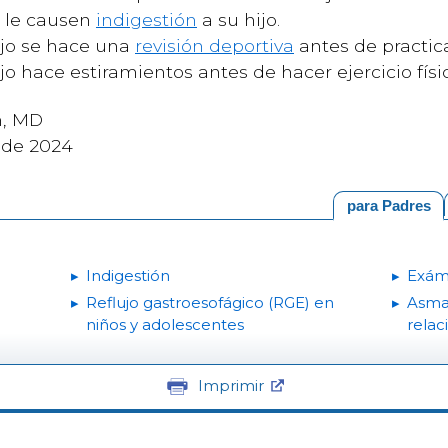
e le causen
indigestión
a su hijo.
ijo se hace una
revisión deportiva
antes de practica
o hace estiramientos antes de hacer ejercicio físi
h, MD
 de 2024
para Padres
Indigestión
Exáme
Reflujo gastroesofágico (RGE) en
Asma
niños y adolescentes
relac
Imprimir