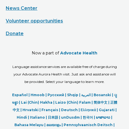
News Center
Volunteer opportunities
Donate
Now a part of
Advocate Health
Language assistance services are available free of charge during
your Advocate Aurora Health visit. Just ask and assistance will
be provided. Select your language to learn more.
Español |
Hmoob
|
Русский
|
Shqip
|
العربیة
|
Bosanski
|
ျ
မန္မာ
|
Lai (Chin) Hakha |
Laizo (Chin) Falam |
简体中文 |
正體
中文 |
Hrvatski |
Français |
Deutsch
|
Ελληνικά |
Gujarati |
Hindi
|
Italiano
|
日本語
|
unDusdm
|
한국어
|
ພາສາລາວ
|
Bahasa Melayu |
മലയാളം
|
Pennsylvaanisch Deitsch |