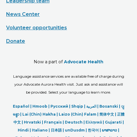
Leadership team
News Center
Volunteer opportunities
Donate
Now a part of
Advocate Health
Language assistance services are available free of charge during
your Advocate Aurora Health visit. Just ask and assistance will
be provided. Select your language to learn more.
Español |
Hmoob
|
Русский
|
Shqip
|
العربیة
|
Bosanski
|
ျ
မန္မာ
|
Lai (Chin) Hakha |
Laizo (Chin) Falam |
简体中文 |
正體
中文 |
Hrvatski |
Français |
Deutsch
|
Ελληνικά |
Gujarati |
Hindi
|
Italiano
|
日本語
|
unDusdm
|
한국어
|
ພາສາລາວ
|