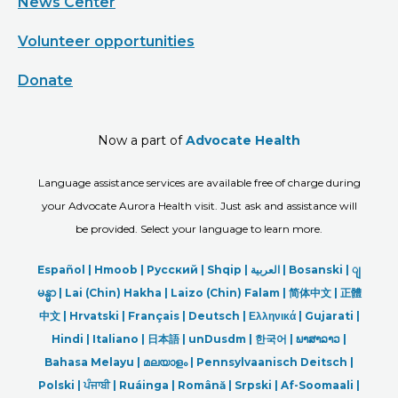
News Center
Volunteer opportunities
Donate
Now a part of
Advocate Health
Language assistance services are available free of charge during
your Advocate Aurora Health visit. Just ask and assistance will
be provided. Select your language to learn more.
Español |
Hmoob
|
Русский
|
Shqip
|
العربیة
|
Bosanski
|
ျ
မန္မာ
|
Lai (Chin) Hakha |
Laizo (Chin) Falam |
简体中文 |
正體
中文 |
Hrvatski |
Français |
Deutsch
|
Ελληνικά |
Gujarati |
Hindi
|
Italiano
|
日本語
|
unDusdm
|
한국어
|
ພາສາລາວ
|
Bahasa Melayu |
മലയാളം
|
Pennsylvaanisch Deitsch |
Polski
|
ਪੰਜਾਬੀ
|
Ruáinga |
Română |
Srpski
|
Af-Soomaali |