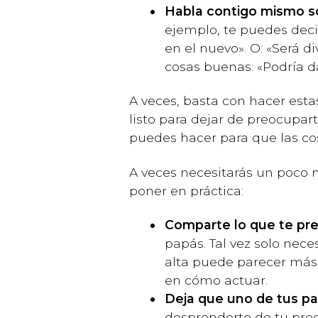
Habla contigo mismo so
ejemplo, te puedes deci
en el nuevo». O: «Será 
cosas buenas: «Podría 
A veces, basta con hacer est
listo para dejar de preocupar
puedes hacer para que las cos
A veces necesitarás un poco 
poner en práctica:
Comparte lo que te pr
papás. Tal vez solo nec
alta puede parecer más 
en cómo actuar.
Deja que uno de tus p
desprenderte de tu preo