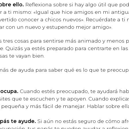
bre ello.
Reflexiona sobre si hay algo útil que pod
r a ti mismo: «Igual que hice amigos en mi antigu
divertido conocer a chicos nuevos». Recuérdate a t
dar con un nuevo y estupendo mejor amigo».
as tres cosas para sentirse más animado y menos p
te. Quizás ya estés preparado para centrarte en la
as te vayan bien.
más de ayuda para saber qué es lo que te preocup
eocupa.
Cuando estés preocupado, te ayudará habl
esites que te escuchen y te apoyen. Cuando explic
pequeña y más fácil de manejar. Hablar sobre ell
apás te ayude.
Si aún no estás seguro de cómo afr
cupación, tus papás te pueden ayudar a reflexion