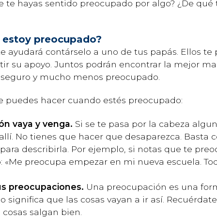
 te hayas sentido preocupado por algo? ¿De qué 
 estoy preocupado?
te ayudará contárselo a uno de tus papás. Ellos t
ntir su apoyo. Juntos podrán encontrar la mejor ma
ás seguro y mucho menos preocupado.
ue puedes hacer cuando estés preocupado:
ón vaya y venga.
Si se te pasa por la cabeza algu
allí. No tienes que hacer que desaparezca. Basta 
ara describirla. Por ejemplo, si notas que te preo
: «Me preocupa empezar en mi nueva escuela. Toda
tus preocupaciones.
Una preocupación es una form
no significa que las cosas vayan a ir así. Recuérd
s cosas salgan bien.