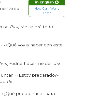
.
in English
 mente se
How Can I Worry
Less?
cosas?» «¿Me saldrá todo
» «¿Qué voy a hacer con este
o?» «¿Podría hacerme daño?»
untar: «¿Estoy preparado?»
rupo?»
?» «¿Qué puedo hacer para