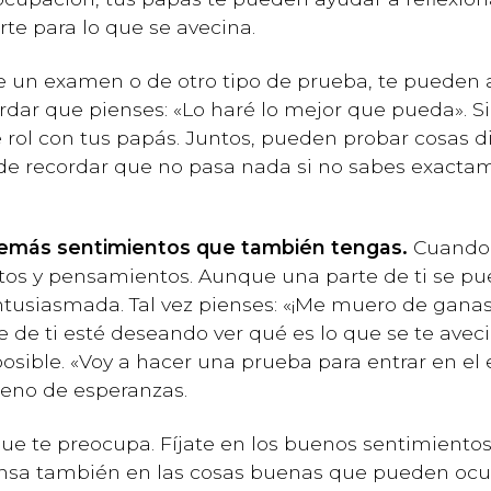
te para lo que se avecina.
de un examen o de otro tipo de prueba, te pueden 
rdar que pienses: «Lo haré lo mejor que pueda». Si
rol con tus papás. Juntos, pueden probar cosas div
e recordar que no pasa nada si no sabes exactame
demás sentimientos que también tengas.
Cuando 
tos y pensamientos. Aunque una parte de ti se pu
ntusiasmada. Tal vez pienses: «¡Me muero de gana
 de ti esté deseando ver qué es lo que se te avecin
osible. «Voy a hacer una prueba para entrar en el e
leno de esperanzas.
 que te preocupa. Fíjate en los buenos sentimiento
nsa también en las cosas buenas que pueden ocur