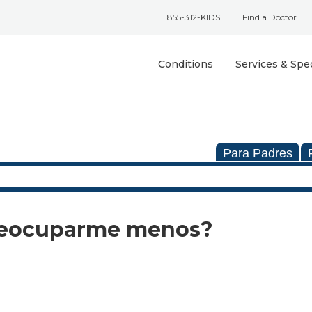
855-312-KIDS
Find a Doctor
Conditions
Services & Spec
Para Padres
reocuparme menos?