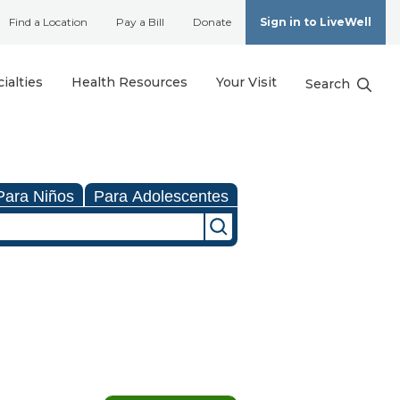
Find a Location
Pay a Bill
Donate
Sign in to LiveWell
ialties
Health Resources
Your Visit
Search
Para Niños
Para Adolescentes